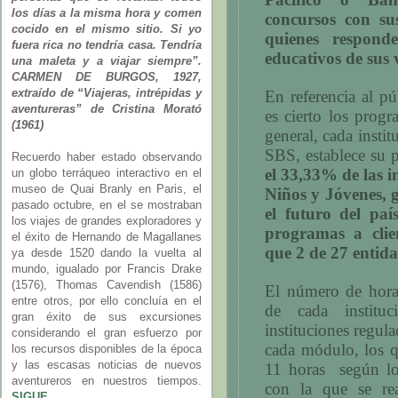
los días a la misma hora y comen
concursos con su
cocido en el mismo sitio. Si yo
quienes respond
fuera rica no tendría casa. Tendría
educativos de sus 
una maleta y a viajar siempre”.
CARMEN DE BURGOS, 1927,
extraído de “Viajeras, intrépidas y
En referencia al pú
aventureras” de Cristina Morató
es cierto los progr
(1961)
general, cada insti
SBS, establece su 
Recuerdo haber estado observando
el 33,33% de las i
un globo terráqueo interactivo en el
museo de Quai Branly en Paris, el
Niños y Jóvenes, 
pasado octubre, en el se mostraban
el futuro del paí
los viajes de grandes exploradores y
programas a clie
el éxito de Hernando de Magallanes
que 2 de 27 entida
ya desde 1520 dando la vuelta al
mundo, igualado por Francis Drake
(1576), Thomas Cavendish (1586)
El número de hora
entre otros, por ello concluía en el
de cada institu
gran éxito de sus excursiones
instituciones regul
considerando el gran esfuerzo por
cada módulo, los 
los recursos disponibles de la época
y las escasas noticias de nuevos
11 horas
según lo
aventureros en nuestros tiempos.
con la que se rea
SIGUE