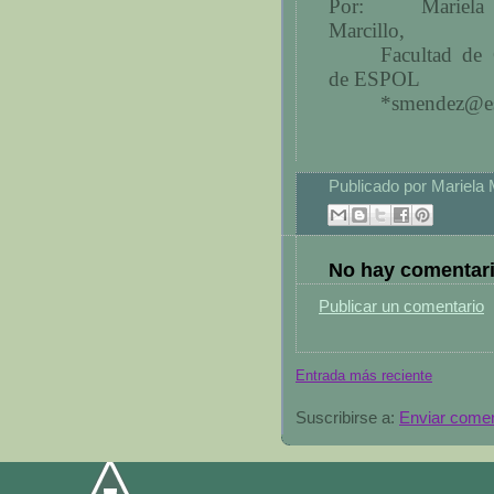
Por:
Mariela
Marcillo,
Facultad de 
de ESPOL
*smendez@es
Publicado por
Mariela
No hay comentari
Publicar un comentario
Entrada más reciente
Suscribirse a:
Enviar comen