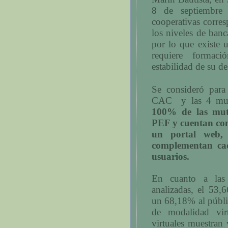
8 de septiembre
cooperativas corre
los niveles de ban
por lo que existe 
requiere formaci
estabilidad de su de
Se consideró para
CAC
y las 4 mut
100% de las mut
PEF y cuentan con 
un portal web, 
complementan ca
usuarios.
En cuanto a las
analizadas, el 53,
un 68,18% al públic
de modalidad virt
virtuales muestran