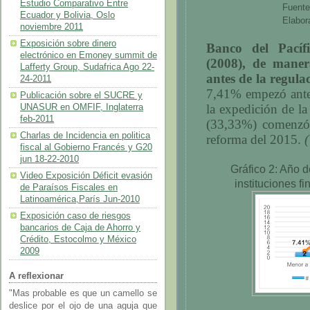
Estudio Comparativo Entre
Fuente
Ecuador y Bolivia, Oslo
Elabor
noviembre 2011
Exposición sobre dinero
Banco del Pacíf
electrónico en Emoney summit de
(2008), de maner
Lafferty Group, Sudafrica Ago 22-
antes de la regula
24-2011
7,41% empezó antes
Publicación sobre el SUCRE y
la expedición de la
UNASUR en OMFIF, Inglaterra
feb-2011
(33,33%) comenzó 
Charlas de Incidencia en politica
reforma del 2015.
(
fiscal al Gobierno Francés y G20
jun 18-22-2010
Gráfico
2
: Año 
Video Exposición Déficit evasión
instituciones f
de Paraísos Fiscales en
Latinoamérica,París Jun-2010
Exposición caso de riesgos
bancarios de Caja de Ahorro y
Crédito, Estocolmo y México
2009
A reflexionar
"Mas probable es que un camello se
deslice por el ojo de una aguja que