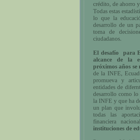
crédito, de ahorro y
Todas estas estadíst
lo que la educaci
desarrollo de un p
toma de decisione
ciudadanos.
El desafío
para E
alcance de la e
próximos años se 
de la INFE, Ecuado
promueva y arti
entidades de difern
desarrollo como lo
la INFE y que ha d
un plan que involu
todas las aporta
financiera nacion
instituciones de e