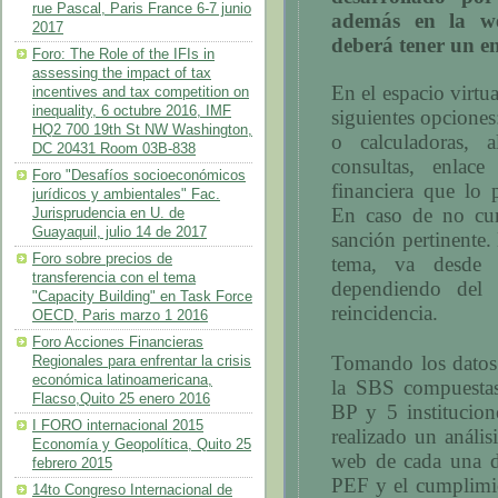
rue Pascal, Paris France 6-7 junio
además en la we
2017
deberá tener un enl
Foro: The Role of the IFIs in
assessing the impact of tax
En el espacio virtu
incentives and tax competition on
inequality, 6 octubre 2016, IMF
siguientes opciones
HQ2 700 19th St NW Washington,
o calculadoras, a
DC 20431 Room 03B-838
consultas, enlace
Foro "Desafíos socioeconómicos
financiera que lo 
jurídicos y ambientales" Fac.
En caso de no cum
Jurisprudencia en U. de
Guayaquil, julio 14 de 2017
sanción pertinente.
Foro sobre precios de
tema, va desde 
transferencia con el tema
dependiendo del
"Capacity Building" en Task Force
reincidencia.
OECD, Paris marzo 1 2016
Foro Acciones Financieras
Tomando los datos 
Regionales para enfrentar la crisis
económica latinoamericana,
la SBS compuestas
Flacso,Quito 25 enero 2016
BP y 5 institucion
I FORO internacional 2015
realizado un anális
Economía y Geopolítica, Quito 25
web de cada una de
febrero 2015
PEF y el cumplimie
14to Congreso Internacional de