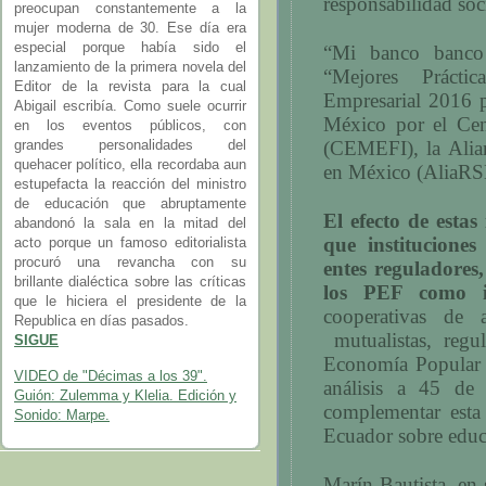
responsabilidad soc
preocupan constantemente a la
mujer moderna de 30. Ese día era
especial porque había sido el
“Mi banco banco
lanzamiento de la primera novela del
“Mejores Prácti
Editor de la revista para la cual
Empresarial 2016 p
Abigail escribía. Como suele ocurrir
México por el Cen
en los eventos públicos, con
(CEMEFI), la Alian
grandes personalidades del
quehacer político, ella recordaba aun
en México (AliaRS
estupefacta la reacción del ministro
de educación que abruptamente
El efecto de estas
abandonó la sala en la mitad del
que instituciones
acto porque un famoso editorialista
procuró una revancha con su
entes reguladore
brillante dialéctica sobre las críticas
los PEF como in
que le hiciera el presidente de la
cooperativas d
Republica en días pasados.
mutualistas, reg
SIGUE
Economía Popular 
VIDEO de "Décimas a los 39".
análisis a 45 de 
Guión: Zulemma y Klelia. Edición y
complementar esta
Sonido: Marpe.
Ecuador sobre educa
Marín Bautista, en 