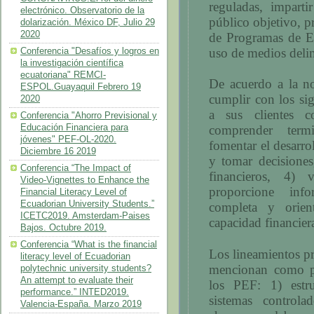
reguladas,
imparti
electrónico. Observatorio de la
público objetivo, pr
dolarización. México DF, Julio 29
2020
de Programas de E
uso de medios delim
Conferencia "Desafíos y logros en
la investigación científica
ecuatoriana" REMCI-
De acuerdo a la n
ESPOL.Guayaquil Febrero 19
cumplir con los sig
2020
a sus clientes 
Conferencia "Ahorro Previsional y
Educación Financiera para
comprender termi
jóvenes" PEF-OL-2020.
fomentar el desarro
Diciembre 16 2019
y tomar decisiones
Conferencia “The Impact of
financieros, 4) 
Video-Vignettes to Enhance the
proporcione info
Financial Literacy Level of
Ecuadorian University Students.”
completa y orient
ICETC2019. Amsterdam-Paises
capacidad financier
Bajos. Octubre 2019.
Conferencia “What is the financial
Los lineamientos pr
literacy level of Ecuadorian
mencionan como pr
polytechnic university students?
An attempt to evaluate their
los PEF: 1) estr
performance.” INTED2019.
sistemas controla
Valencia-España. Marzo 2019