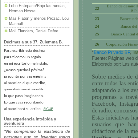
Banco de desarrol
Lobo Estepario/Bajo las ruedas,
22
B.P.
Herman Hesse
23
Banecuado
Mas Platon y menos Prozac, Lou
Marinoff
24
Banco del
Moll Flanders, Daniel Defoe
25
Banco Central 
Décimas a sus 37. Zulemma B.
26
Corporación Finan
Para escribir esta décima
*
Banco Privado BP
,
In
para ti como un regalo
Fuente: Páginas web 
en mi escritorio me instalo.
Elaborado por: Las aut
¿Acaso quedará pésima?
Sobre medios de d
pregunto por vez enésima
entre todas las ent
al papel en el que escribo,
adaptando a los av
que es el mismo en el que exhibo
programas a travé
lo que paso imaginando.
Lo que vaya recordando
Facebook, Instagr
al papel hará su arribo...
SIGUE
de radio, concursos,
Estas iniciativas h
Una experiencia intrépida y
usuarios que ha
aventurera
didácticos de la m
“No comprendo la existencia de
Pacífico o Ba
personas que se levantan todos