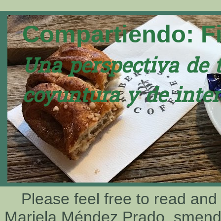
Compartiendo: F
Una perspectiva de 
coyuntura y de inter
Please feel free to read and
Mariela Méndez Prado, smen