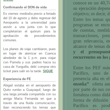
conoce en un 40,74
su ejecución depen
Confirmando el DON de vida
objetivo; es decir, d
Es viernes mediodía previo a feriado
del 10 de agosto y debo regresar del
Entre los temas qu
Aeropuerto a la universidad para
programas se encue
asistir a una junta con lo que
de cuentas, medid
completarían el quórum para la
transacciones, pre
aprobación de procedimientos
gran relevancia, e
comunes.
alcance de temas d
Los planes de viaje cambiaron, pues
y el presupues
en lugar de aterrizar en Cuenca
recurrentes en los
alrededor de la 1 p.m. para viajar
con Pamela y sus padres hacia su
casa de Yunguilla, debí comprar otro
Entre los PEF más 
ticket para salir en la tarde.
SIGUE
Pacífico, uno d
presencia alta en e
Experiencia de FE
enseña”
oferta as
Abigail estaba en el aeropuerto de
por parte de sus co
Quito rumbo a Guayaquil, luego de
fortaleza como did
una larga jornada compartida con su
amiga María Fernanda en que a
forma de difusión
través de una fluida comunicación,
Pacífico es pro
iban reconociendo los temas que