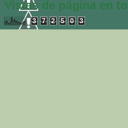
Vistas de página en to
3
7
2
5
0
3