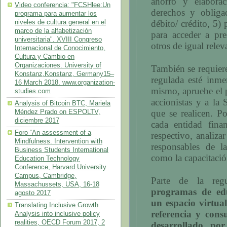
ahorro y elaborac
Video conferencia: "FCSHlee:Un
derechos y obligac
programa para aumentar los
débito/ crédito, 5)
niveles de cultura general en el
marco de la alfabetización
para acceder a pre
universitaria". XVIII Congreso
otros de igual relev
Internacional de Conocimiento,
Cultura y Cambio en
Organizaciones. University of
También se requie
Konstanz,Konstanz, Germany15–
regulada esté inme
16 March 2018. www.organization-
mismo, apruebe el p
studies.com
accionistas y a la
Analysis of Bitcoin BTC, Mariela
que se realicen. Po
Méndez Prado on ESPOLTV,
diciembre 2017
cada entidad fina
Foro “An assessment of a
respectivo, analiza
Mindfulness. Intervention with
responsables de l
Business Students International
como la capacitaci
Education Technology
Conference, Harvard University
Campus, Cambridge,
Parte de la reg
Massachussets, USA, 16-18
programas de edu
agosto 2017
un espacio virtua
Translating Inclusive Growth
referencia y cons
Analysis into inclusive policy
realities, OECD Forum 2017, 2
desarrollado po