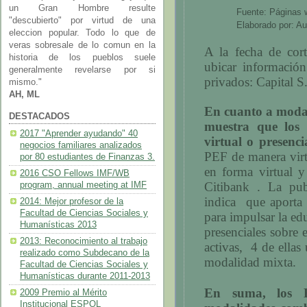
un Gran Hombre resulte
Fuente: Páginas w
"descubierto" por virtud de una
Elaborado por: Au
eleccion popular. Todo lo que de
veras sobresale de lo comun en la
A la fecha de cort
historia de los pueblos suele
ubicar informació
generalmente revelarse por si
privados: Capital S
mismo."
AH, ML
En cuanto a modal
DESTACADOS
muestra que los
2017 "Aprender ayudando" 40
virtual o presenci
negocios familiares analizados
PEF de manera virt
por 80 estudiantes de Finanzas 3.
en forma virtual y
2016 CSO Fellows IMF/WB
Citibank . La pub
program, annual meeting at IMF
indica
que aporta
2014: Mejor profesor de la
Facultad de Ciencias Sociales y
para impulsar la edu
Humanísticas 2013
presenciales sobre 
2013: Reconocimiento al trabajo
activas,
4 de ellas
realizado como Subdecano de la
modalidad mixta.
Facultad de Ciencias Sociales y
Humanísticas durante 2011-2013
En suma, los B
2009 Premio al Mérito
Institucional ESPOL