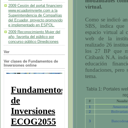
modalidades comb
2009 Cesión del portal financiero
virtual.
www.ecuadorinvierte.com a la
Superintendencia de Compañías
Como se indicó ant
del Ecuador, proyecto promovido
SBS, indica que 
e implementado en ESPOL.
espacio virtual al 
2009 Reconocimiento Mujer del
año, favorita del público por
web de la institu
concurso público Dinediciones
realizado 26 instit
los 27 BP que mu
Ver
Citibank N.A. indi
Ver clases de Fundamentos de
educación financ
Inversiones online
fundaciones, pero 
tema.
Tabla
1
: Portales we
re
#
Nombr
1
Amazonas
2
Bolivarian
3
Bancodesa