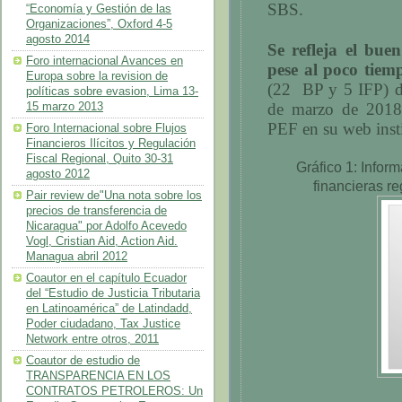
SBS.
“Economía y Gestión de las
Organizaciones”, Oxford 4-5
agosto 2014
Se refleja el bue
Foro internacional Avances en
pese al poco tiem
Europa sobre la revision de
(22
BP y 5 IFP) d
políticas sobre evasion, Lima 13-
de marzo de 2018 
15 marzo 2013
PEF en su web inst
Foro Internacional sobre Flujos
Financieros Ilícitos y Regulación
Fiscal Regional, Quito 30-31
Gráfico
1
: Infor
agosto 2012
financieras r
Pair review de"Una nota sobre los
precios de transferencia de
Nicaragua" por Adolfo Acevedo
Vogl, Cristian Aid, Action Aid.
Managua abril 2012
Coautor en el capítulo Ecuador
del “Estudio de Justicia Tributaria
en Latinoamérica” de Latindadd,
Poder ciudadano, Tax Justice
Network entre otros, 2011
Coautor de estudio de
TRANSPARENCIA EN LOS
CONTRATOS PETROLEROS: Un