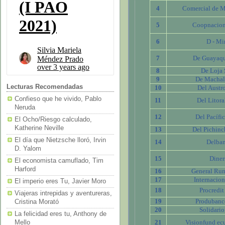
4
Comercial de M
5
Coopnacion
6
D - Mi
7
De Guayaqu
8
De Loja 
9
De Machal
Lecturas Recomendadas
10
Del Austr
Confieso que he vivido, Pablo
11
Del Litora
Neruda
12
Del Pacífic
El Ocho/Riesgo calculado,
Katherine Neville
13
Del Pichinc
El día que Nietzsche lloró, Irvin
14
Delba
D. Yalom
15
Diner
El economista camuflado, Tim
Harford
16
General Ru
17
Internacion
El imperio eres Tu, Javier Moro
18
Procredit
Viajeras intrepidas y aventureras,
19
Produbanc
Cristina Morató
20
Solidario
La felicidad eres tu, Anthony de
21
Visionfund ec
Mello