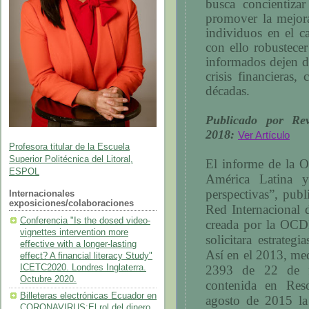
busca concientizar
promover la mejora
individuos en el c
con ello robustecer
informados dejen d
crisis financieras
décadas.
Publicado por Rev
2018:
Ver Artículo
Profesora titular de la Escuela
Superior Politécnica del Litoral,
El informe de la 
ESPOL
América Latina y
perspectivas”, pub
Internacionales
exposiciones/colaboraciones
Red Internacional 
Conferencia "Is the dosed video-
creada por la OCD
vignettes intervention more
solicitara estrateg
effective with a longer-lasting
Así en el 2013, me
effect? A financial literacy Study"
ICETC2020. Londres Inglaterra.
2393 de 22 de f
Octubre 2020.
contenida en Re
Billeteras electrónicas Ecuador en
agosto de 2015 la 
CORONAVIRUS:El rol del dinero