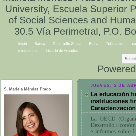
University, Escuela Superior P
of Social Sciences and Hum
30.5 Vía Perimetral, P.O. B
Inicio
Banca
Desarrollo Social
Bolsa
Tributación
cu
mindfulness
Listado de Articulos
Powered
JUEVES, 5 DE ABR
S. Mariela Méndez Prado
La educación fi
instituciones f
Caracterización
La OECD (Organiz
Desarrollo Económi
e informes sobre l