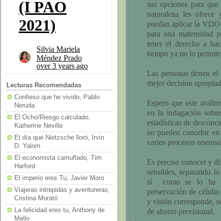
sus opciones para que
naturaleza les ofrece 
puedan aplicar la VDO 
para una maternidad p
tener el derecho a hace
tiempo ya no lo permite
Las personas tienen el
mejor decision apropiad
Lecturas Recomendadas
Confieso que he vivido, Pablo
Espero que este anális
Neruda
en la indagación sobr
El Ocho/Riesgo calculado,
estadísticas de desconci
Katherine Neville
no pueden concebir en
El día que Nietzsche lloró, Irvin
varios procesos oneroso
D. Yalom
El economista camuflado, Tim
Es preciso conocer y d
Harford
sensibles, separando l
El imperio eres Tu, Javier Moro
sí como se lo ha l
Viajeras intrepidas y aventureras,
preservación de células
Cristina Morató
y visión corresponde, se
La felicidad eres tu, Anthony de
de ahorro previsional.
Mello