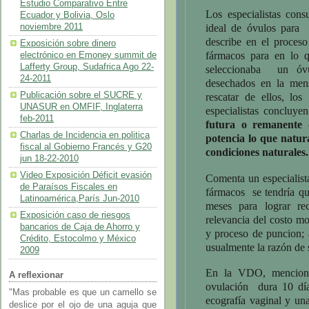
Estudio Comparativo Entre
Los especialistas con
Ecuador y Bolivia, Oslo
noviembre 2011
ideal de óvulos para 
describe en el proceso
Exposición sobre dinero
fármacos para en lo 
electrónico en Emoney summit de
Lafferty Group, Sudafrica Ago 22-
seleccionaba un óv
24-2011
desechados en la mens
Publicación sobre el SUCRE y
rescatar de ellos, los
UNASUR en OMFIF, Inglaterra
especialistas concluy
feb-2011
futura o remanente 
Charlas de Incidencia en politica
potencia lo que natur
fiscal al Gobierno Francés y G20
condiciones naturales.
jun 18-22-2010
Video Exposición Déficit evasión
Comenta un especialista
de Paraísos Fiscales en
fármacos se tendría q
Latinoamérica,París Jun-2010
meses para lograr re
Exposición caso de riesgos
relevancia del costo m
bancarios de Caja de Ahorro y
y proceso de puncion; 
Crédito, Estocolmo y México
usualmente la razón de 
2009
En la VDO, menciona e
A reflexionar
ovulación dura 10 día
"Mas probable es que un camello se
ecografía vaginal y un
deslice por el ojo de una aguja que