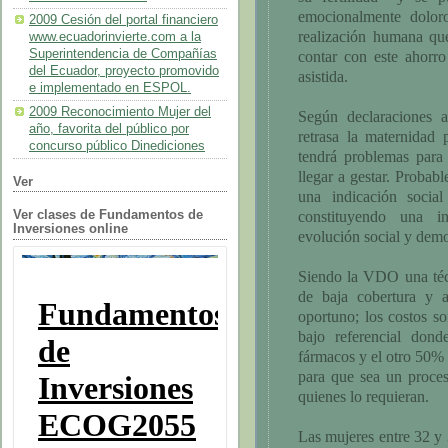
emocionalmente dolo
2009 Cesión del portal financiero
realización humana qu
www.ecuadorinvierte.com a la
Superintendencia de Compañías
contar con este ahorro
del Ecuador, proyecto promovido
asistida.
e implementado en ESPOL.
2009 Reconocimiento Mujer del
Según declaraciones a
año, favorita del público por
retrasa la maternidad
concurso público Dinediciones
tendrá problemas para
llegar a gestar. Proba
Ver
una indicación social 
Ver clases de Fundamentos de
constituyendo una i
Inversiones online
evolución social y demo
Siendo la VDO una técn
de baja cobertura y a
oportuno; los costos s
bajo referencial don
fármacos y el otro 50% a 
para que sea un proce
quienes lo requieran.
Las mujeres entre 32 