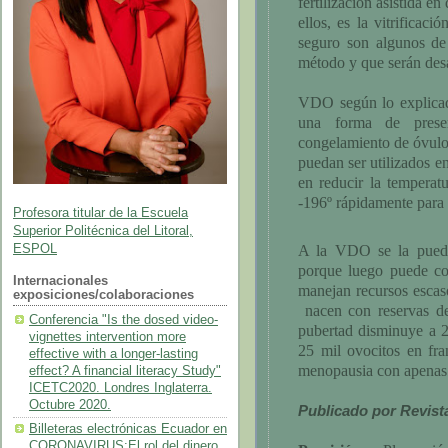
fertilización asistida 
ellos, es la vitrifica
seguro son algunos de
método y que serán desar
VDO según lo explicado
una forma de preser
congelamiento de óvulo
puedan ser utilizados e
en reducir la temperat
-196º rápidamente para 
Profesora titular de la Escuela
Superior Politécnica del Litoral,
A la VDO se la pued
ESPOL
porque luego puede co
Internacionales
manejan recursos escas
exposiciones/colaboraciones
nacen con reservas de
Conferencia "Is the dosed video-
pubertad disminuye a 2
vignettes intervention more
25 mil ovocitos en fra
effective with a longer-lasting
menopausia con apenas 
effect? A financial literacy Study"
ICETC2020. Londres Inglaterra.
Octubre 2020.
Publicado por Revist
Billeteras electrónicas Ecuador en
CORONAVIRUS:El rol del dinero