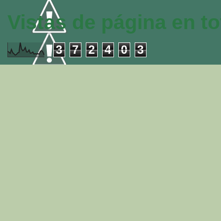
Vistas de página en to
3
7
2
4
0
3