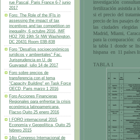
investigación consult
rue Pascal, Paris France 6-7 junio
2017
fertilización asistida a 
si el precio del trata
Foro: The Role of the IFIs in
precio de los pasajes de 
assessing the impact of tax
incentives and tax competition on
las ciudades elegidas
inequality, 6 octubre 2016, IMF
Madrid, Miami, Caraca
HQ2 700 19th St NW Washington,
para la comparación: 
DC 20431 Room 03B-838
la tabla 1 donde se li
Foro "Desafíos socioeconómicos
hispana en 11 países li
jurídicos y ambientales" Fac.
Jurisprudencia en U. de
TABLA 1
Guayaquil, julio 14 de 2017
Foro sobre precios de
transferencia con el tema
"Capacity Building" en Task Force
OECD, Paris marzo 1 2016
Foro Acciones Financieras
Regionales para enfrentar la crisis
económica latinoamericana,
Flacso,Quito 25 enero 2016
I FORO internacional 2015
Economía y Geopolítica, Quito 25
febrero 2015
14to Congreso Internacional de