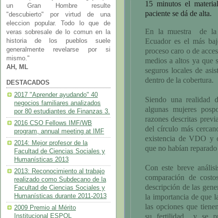
15 minutos el materia
un Gran Hombre resulte
paciente se dá de alta.
"descubierto" por virtud de una
eleccion popular. Todo lo que de
En la muestra de la 
veras sobresale de lo comun en la
Ecuador es el más baj
historia de los pueblos suele
generalmente revelarse por si
proceso caro o de acces
mismo."
medios a altos ya que 
AH, ML
seguros locales de asi
dentro de la cobertura.
DESTACADOS
2017 "Aprender ayudando" 40
Siendo una realidad 
negocios familiares analizados
algunas mujeres posp
por 80 estudiantes de Finanzas 3.
razones descritas previ
2016 CSO Fellows IMF/WB
del círculo más cercan
program, annual meeting at IMF
existencia de VDO y o
2014: Mejor profesor de la
que no habían reparado 
Facultad de Ciencias Sociales y
Humanísticas 2013
Con este breve análisi
2013: Reconocimiento al trabajo
comparación de costos
realizado como Subdecano de la
descripción de las gen
Facultad de Ciencias Sociales y
Humanísticas durante 2011-2013
la importancia de que l
las opciones que tiene
2009 Premio al Mérito
su fertilidad y se p
Institucional ESPOL