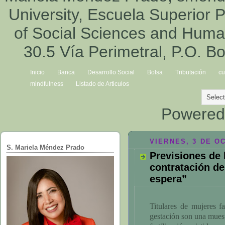
University, Escuela Superior P
of Social Sciences and Hum
30.5 Vía Perimetral, P.O. B
Inicio
Banca
Desarrollo Social
Bolsa
Tributación
cu
mindfulness
Listado de Articulos
Powered
VIERNES, 3 DE O
S. Mariela Méndez Prado
Previsiones de
contratación de
espera”
Titulares de mujeres 
gestación son una mues