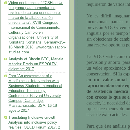
Video conferencia: "FCSHlee:Un
requirieron de varios in
programa para aumentar los
niveles de cultura general en el
No es difícil imaginar
marco de la alfabetización
incursionan parejas o
universitaria". XVIII Congreso
previsión VDO viven pr
Internacional de Conocimiento,
Cultura y Cambio en
angustia por el tiempo 
Organizaciones. University of
sin objeciones de cambi
Konstanz,Konstanz, Germany15–
una reserva oportuna po
16 March 2018. www.organization-
studies.com
La VDO visto como un
Analysis of Bitcoin BTC, Mariela
prevision y ahorro para
Méndez Prado on ESPOLTV,
un valor aproximado
diciembre 2017
conservación.
Si la es
Foro “An assessment of a
en un valor anual 
Mindfulness. Intervention with
aproximadamente equ
Business Students International
Education Technology
de asistencia medíca
Conference, Harvard University
con creces lo que se 
Campus, Cambridge,
especie, la necesidad de
Massachussets, USA, 16-18
que hace menos de una
agosto 2017
tasas de éxito actuales.
Translating Inclusive Growth
Analysis into inclusive policy
Para que éste análisis 
realities, OECD Forum 2017, 2