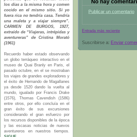
No hay comentari
los días a la misma hora y comen
cocido en el mismo sitio. Si yo
Publicar un comentario
fuera rica no tendría casa. Tendría
una maleta y a viajar siempre”.
CARMEN DE BURGOS, 1927,
Entrada más reciente
extraído de “Viajeras, intrépidas y
aventureras” de Cristina Morató
Suscribirse a:
Enviar comen
(1961)
Recuerdo haber estado observando
un globo terráqueo interactivo en el
museo de Quai Branly en Paris, el
pasado octubre, en el se mostraban
los viajes de grandes exploradores y
el éxito de Hernando de Magallanes
ya desde 1520 dando la vuelta al
mundo, igualado por Francis Drake
(1576), Thomas Cavendish (1586)
entre otros, por ello concluía en el
gran éxito de sus excursiones
considerando el gran esfuerzo por
los recursos disponibles de la época
y las escasas noticias de nuevos
aventureros en nuestros tiempos.
SIGUE