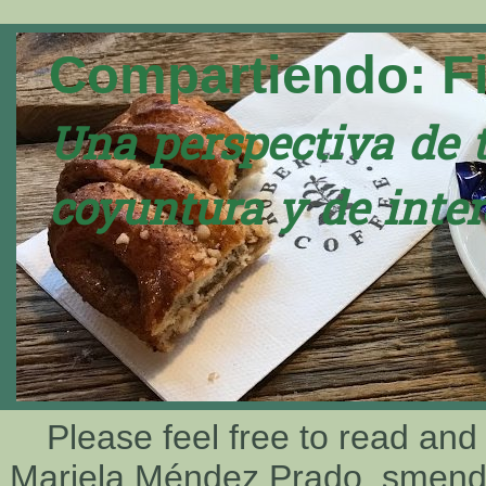
Compartiendo: F
Una perspectiva de 
coyuntura y de inter
Please feel free to read and
Mariela Méndez Prado, smen