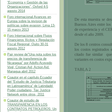
“Economía y Gestión de las
Organizaciones”, Oxford 4-5
agosto 2014
Foro internacional Avances en
De esta muestra se 
Europa sobre la revision de
Buenos Aires entre los
políticas sobre evasion, Lima 13-
de experiencia y el CE
15 marzo 2013
desde el año 2009.
Foro Internacional sobre Flujos
Financieros Ilícitos y Regulación
De los 8 centros consu
Fiscal Regional, Quito 30-31
agosto 2012
los costos registrados 
citado fue similar qu
Pair review de"Una nota sobre los
precios de transferencia de
variantes en costos expu
Nicaragua" por Adolfo Acevedo
Vogl, Cristian Aid, Action Aid.
TABLA 2
Managua abril 2012
Coautor en el capítulo Ecuador
del “Estudio de Justicia Tributaria
en Latinoamérica” de Latindadd,
Poder ciudadano, Tax Justice
Network entre otros, 2011
Coautor de estudio de
TRANSPARENCIA EN LOS
CONTRATOS PETROLEROS: Un