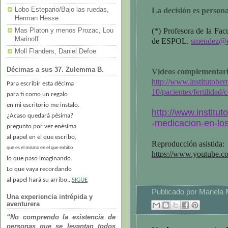
La decisión es persona
Lobo Estepario/Bajo las ruedas,
Herman Hesse
(*) Profesora de la Fac
Mas Platon y menos Prozac, Lou
Marinoff
de ESPOL.
smendez@e
Moll Flanders, Daniel Defoe
Décimas a sus 37. Zulemma B.
Vídeos complementari
http://www.institutobe
Para escribir esta décima
10/pacientes/fertilidad/
para ti como un regalo
en mi escritorio me instalo.
http://www.institu
¿Acaso quedará pésima?
-medicacion-en-los-
pregunto por vez enésima
al papel en el que escribo,
Reproducción asistida:
que es el mismo en el que exhibo
https://www.youtube
lo que paso imaginando.
Lo que vaya recordando
al papel hará su arribo...
SIGUE
Publicado por
Mariela
Una experiencia intrépida y
aventurera
“No comprendo la existencia de
personas que se levantan todos