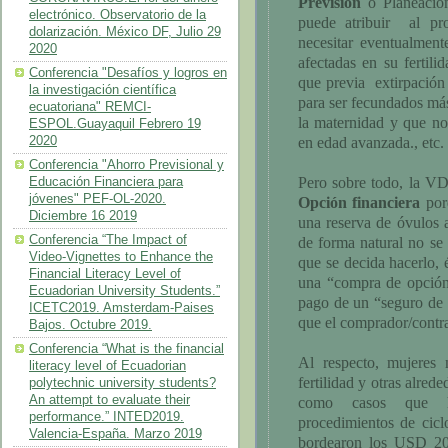
Previsión
o Planeación 
electrónico. Observatorio de la
puede atribuir al pr
dolarización. México DF, Julio 29
necesitar eventualment
2020
afectadas en su fertili
Conferencia "Desafíos y logros en
que previa extirpación
la investigación científica
para ser fecundados más
ecuatoriana" REMCI-
la maternidad y que no 
ESPOL.Guayaquil Febrero 19
2020
en edad avanzada., etc.
Conferencia "Ahorro Previsional y
Pero sobre todo, la VD
Educación Financiera para
jóvenes" PEF-OL-2020.
Opción financiera
por
Diciembre 16 2019
una reserva de óvulos a
Conferencia “The Impact of
de forma natural no se 
Video-Vignettes to Enhance the
que se decida hacerlo, 
Financial Literacy Level of
una “compra de opción 
Ecuadorian University Students.”
pago de un “seguro de f
ICETC2019. Amsterdam-Paises
que el comprador/contrat
Bajos. Octubre 2019.
Conferencia “What is the financial
Al respecto, mujeres
literacy level of Ecuadorian
fertilidad y otras alred
polytechnic university students?
An attempt to evaluate their
como casos que han
performance.” INTED2019.
procedimientos de ciclo
Valencia-España. Marzo 2019
bordearon los USD 20.