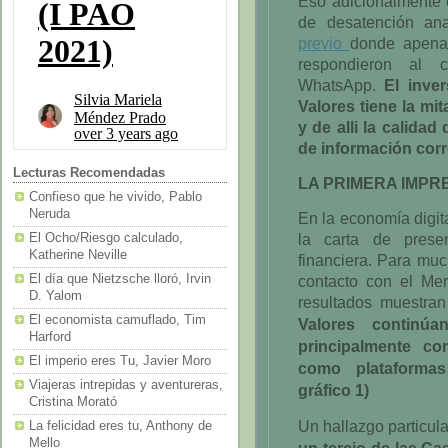
Eso adicionalmente e
de desatención an
previo
donde apena
respondieron al c
WhatsApp.
El inve
Valores tiene la mi
y de alli la calida
de información corr
Lecturas Recomendadas
LA PRIMERA IMPR
Confieso que he vivido, Pablo
Neruda
En la economía digit
la carta de presen
El Ocho/Riesgo calculado,
Katherine Neville
financiera. Para mu
contacto con el Me
El día que Nietzsche lloró, Irvin
D. Yalom
resultados muestra
El economista camuflado, Tim
Valores continú
Harford
principalmente co
El imperio eres Tu, Javier Moro
como plataformas
Viajeras intrepidas y aventureras,
gráfico 1)
Cristina Morató
Un hallazgo particul
La felicidad eres tu, Anthony de
Mello
un tercio de las Ca