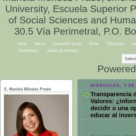
University, Escuela Superior P
of Social Sciences and Hum
30.5 Vía Perimetral, P.O. B
Inicio
Banca
Desarrollo Social
Bolsa
Tributación
cu
mindfulness
Listado de Articulos
Powered
MIÉRCOLES, 3 DE
S. Mariela Méndez Prado
Transparencia d
Valores: ¿infor
decidir o una o
educar al inver