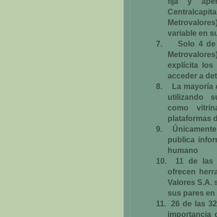
fija y apen
Centralcap
Metrovalores
variable en s
7.
Solo 4 de 
Metrovalore
explícita lo
acceder a de
8.
La mayoría 
utilizando 
como vitri
plataformas d
9.
Únicamente 
publica info
humano
10.
11 de las
ofrecen herr
Valores S.A. 
sus pares en 
11.
26 de las 3
importancia 