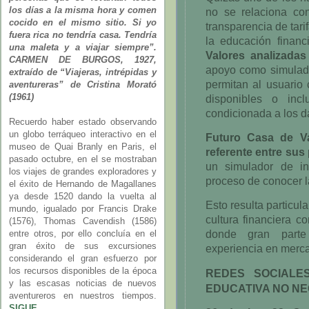
los días a la misma hora y comen
no se relaciona co
cocido en el mismo sitio. Si yo
transparencia de tari
fuera rica no tendría casa. Tendría
la educación financ
una maleta y a viajar siempre”.
Valores analizadas
CARMEN DE BURGOS, 1927,
apoyo como simulado
extraído de “Viajeras, intrépidas y
permitan al usuario
aventureras” de Cristina Morató
(1961)
disponibles o inc
condicionada a los d
Recuerdo haber estado observando
un globo terráqueo interactivo en el
Futuro Casa de V
museo de Quai Branly en Paris, el
referente entre sus 
pasado octubre, en el se mostraban
un simulador de in
los viajes de grandes exploradores y
proceso de conocer l
el éxito de Hernando de Magallanes
ya desde 1520 dando la vuelta al
Esto resulta particul
mundo, igualado por Francis Drake
cultura financiera c
(1576), Thomas Cavendish (1586)
donde gran parte
entre otros, por ello concluía en el
gran éxito de sus excursiones
experiencia en merca
considerando el gran esfuerzo por
los recursos disponibles de la época
REDES SOCIALES
y las escasas noticias de nuevos
EDUCATIVA NO N
aventureros en nuestros tiempos.
SIGUE