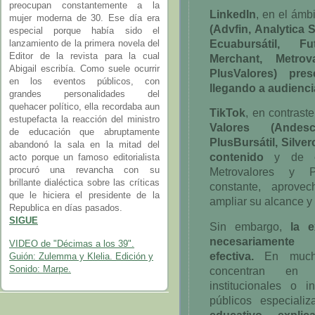
preocupan constantemente a la
LinkedIn
, en el ámb
mujer moderna de 30. Ese día era
(Advfin, Analytica S
especial porque había sido el
Ecuabursátil, Fut
lanzamiento de la primera novela del
Editor de la revista para la cual
Merchant, Metrova
Abigail escribía. Como suele ocurrir
PlusValores) pres
en los eventos públicos, con
llegando a audienci
grandes personalidades del
quehacer político, ella recordaba aun
TikTok
, en contrast
estupefacta la reacción del ministro
Valores (Andesc
de educación que abruptamente
PlusBursátil, Silve
abandonó la sala en la mitad del
contenido
y de e
acto porque un famoso editorialista
procuró una revancha con su
Metrovalores y Pl
brillante dialéctica sobre las críticas
constante, aprove
que le hiciera el presidente de la
ampliar su alcance y 
Republica en días pasados.
SIGUE
Sin embargo,
la e
necesariamente 
VIDEO de "Décimas a los 39".
efectiva.
En muchos
Guión: Zulemma y Klelia. Edición y
concentran en n
Sonido: Marpe.
institucionales o 
públicos especiali
educativo, expli