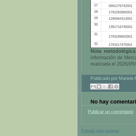
27
0991276742001
28
1792283965001
29
1290064313001
30
1391716745001
31
1793189603001
32
1793217475001
Nota metodológic
información de Merc
realizada el 2026/05
Publicado por
Mariela
No hay comentari
Publicar un comentario
Entrada más reciente