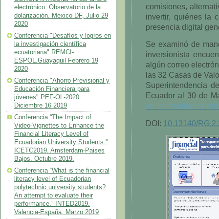
comisiones, alternat
electrónico. Observatorio de la
dolarización. México DF, Julio 29
invertir, quiénes la
2020
presencia digital gen
Conferencia "Desafíos y logros en
Se examinó de mane
la investigación científica
ecuatoriana" REMCI-
inversionista encuen
ESPOL.Guayaquil Febrero 19
algún correo electrón
2020
las 32 Casas de Val
Conferencia "Ahorro Previsional y
Superintendencia d
Educación Financiera para
Ecuador al 30 de M
jóvenes" PEF-OL-2020.
de los resultados del
Diciembre 16 2019
Conferencia “The Impact of
DOI:
10.13140/RG.2.
Video-Vignettes to Enhance the
Financial Literacy Level of
Ecuadorian University Students.”
ICETC2019. Amsterdam-Paises
Bajos. Octubre 2019.
Conferencia “What is the financial
literacy level of Ecuadorian
polytechnic university students?
An attempt to evaluate their
performance.” INTED2019.
Valencia-España. Marzo 2019