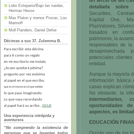
Lobo Estepario/Bajo las ruedas,
detallada sob
Herman Hesse
Securities, Central
Mas Platon y menos Prozac, Lou
Kapital One, Masv
Marinoff
PlusValores, Silverc
Moll Flanders, Daniel Defoe
basados en confi
patrimonio, la ausen
Décimas a sus 37. Zulemma B.
responsables de la 
Para escribir esta décima
desaprovechada p
para ti como un regalo
potenciales cliente
en mi escritorio me instalo.
entidad.
¿Acaso quedará pésima?
Aunque la mayoría d
pregunto por vez enésima
información básica 
al papel en el que escribo,
casas explican cómo 
que es el mismo en el que exhibo
No obstante, la in
lo que paso imaginando.
intermediarios,
Lo que vaya recordando
oportunidades de
al papel hará su arribo...
SIGUE
aspectos, es limita
Una experiencia intrépida y
aventurera
EDUCACIÓN FINA
“No comprendo la existencia de
Quizás uno de los h
personas que se levantan todos