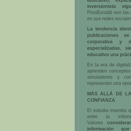
inversionista s
PlusBursátil son las
en sus redes sociale
La tendencia ident
publicaciones s
corporativa y 
especializadas, s
educativo una práct
En la era de digita
aprenden conceptos 
simuladores y cont
representan una opor
MÁS ALLÁ DE LA
CONFIANZA
El estudio muestra qu
entre la info
Valores
considera
información que