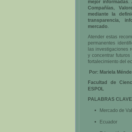
mejor informadas
.
Compañías, Valor
mediante la defin
transparencia, i
mercado
.
Atender estas recom
permanentes identifi
las investigaciones 
y concentrar futuros
fortalecimiento del e
Por: Mariela Méndez
Facultad de Cienc
ESPOL
PALABRAS CLAVE
Mercado de Va
Ecuador