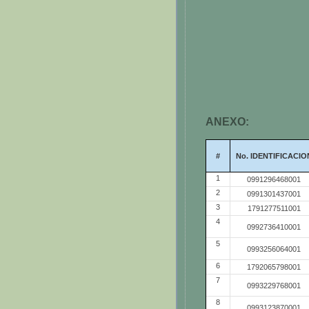
ANEXO:
#
No. IDENTIFICACIO
1
0991296468001
2
0991301437001
3
1791277511001
4
0992736410001
5
0993256064001
6
1792065798001
7
0993229768001
8
0993123870001