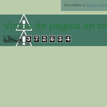
Suscribirse a:
Enviar comen
Vistas de página en to
3
7
2
6
3
4