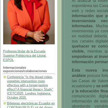
Al analizar la info
espontánea las Casa
web y redes
socia
información que p
inversionista n
informadas
.
Muchas
inversionista ya co
en realidad debería
sus canales digital
quehacer se conce
visible,
mientras 
Profesora titular de la Escuela
Superior Politécnica del Litoral,
empoderan al inver
ESPOL
información perman
Internacionales
Esta nueva inv
exposiciones/colaboraciones
análisis
procura fort
Conferencia "Is the dosed video-
las Casas de Valor
vignettes intervention more
effective with a longer-lasting
ecuatoriano y
se enf
effect? A financial literacy Study"
y la educación fina
ICETC2020. Londres Inglaterra.
comunicación digit
Octubre 2020.
información de est
Billeteras electrónicas Ecuador en
abordando variabl
CORONAVIRUS:El rol del dinero