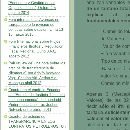
analizan variables 
“Economía y Gestión de las
de un tarifario tot
Organizaciones”, Oxford 4-5
agosto 2014
explicar al pe
Foro internacional Avances en
fundamentales resp
Europa sobre la revision de
políticas sobre evasion, Lima 13-
Comisión tot
·
15 marzo 2013
de Valores)
Foro Internacional sobre Flujos
Valor de com
·
Financieros Ilícitos y Regulación
Fiscal Regional, Quito 30-31
Fija o Variabl
agosto 2012
Tipo de comis
·
Pair review de"Una nota sobre los
Base de cálc
·
precios de transferencia de
Nicaragua" por Adolfo Acevedo
Valor Nominal 
Vogl, Cristian Aid, Action Aid.
Comisión mín
·
Managua abril 2012
Coautor en el capítulo Ecuador
Apenas 3 (Mercapi
del “Estudio de Justicia Tributaria
Valores) de las 32
en Latinoamérica” de Latindadd,
Poder ciudadano, Tax Justice
decir
sólo el 9% d
Network entre otros, 2011
tarifaria suficient
Coautor de estudio de
calcular el valor d
TRANSPARENCIA EN LOS
ofrecido por la Ca
CONTRATOS PETROLEROS: Un