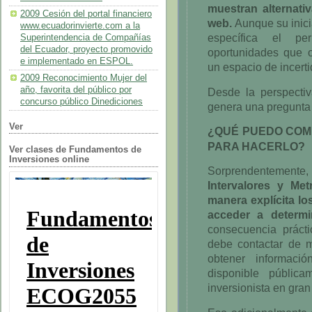
muestran alternativ
2009 Cesión del portal financiero
web.
Aunque su inici
www.ecuadorinvierte.com a la
específica el pe
Superintendencia de Compañías
del Ecuador, proyecto promovido
oportunidades que o
e implementado en ESPOL.
un espacio de incert
2009 Reconocimiento Mujer del
año, favorita del público por
Desde la perspectiva
concurso público Dinediciones
genera una pregunta
Ver
¿QUÉ PUEDO COM
PARA HACERLO?
Ver clases de Fundamentos de
Inversiones online
Sorprendentement
Intervalores y Met
manera explícita l
acceder a determi
consecuencia práct
debe contactar de m
obtener informaci
disponible pública
inversionista en gra