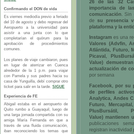
26 de las 32 Ca
importancia de la
Confirmando el DON de vida
comunicación
.
Sin 
Es viernes mediodía previo a feriado
de
su presencia v
del 10 de agosto y debo regresar del
plataforma y la enti
Aeropuerto a la universidad para
asistir a una junta con lo que
Instagram
es una re
completarían el quórum para la
Valores
(Advfin, A
aprobación de procedimientos
comunes.
Atlántida, Futuro, 
Picaval, PlusBursá
Los planes de viaje cambiaron, pues
Value)
demuestran
en lugar de aterrizar en Cuenca
actualización de c
alrededor de la 1 p.m. para viajar
por semana
con Pamela y sus padres hacia su
casa de Yunguilla, debí comprar otro
Facebook, por su 
ticket para salir en la tarde.
SIGUE
de perfiles acti
Experiencia de FE
Analytica, Andes Ca
Futuro, Mercapital
Abigail estaba en el aeropuerto de
Quito rumbo a Guayaquil, luego de
PlusBursátil, 
una larga jornada compartida con su
Value)
mantienen un
amiga María Fernanda en que a
publicaciones sem
través de una fluida comunicación,
registran inactivida
iban reconociendo los temas que