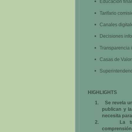
Educación fina
Tarifario comis
Canales digital
Decisiones inf
Transparencia 
Casas de Valo
Superintendenc
HIGHLIGHTS
1.
Se revela u
publican y l
necesita par
2.
La tr
comprensión,