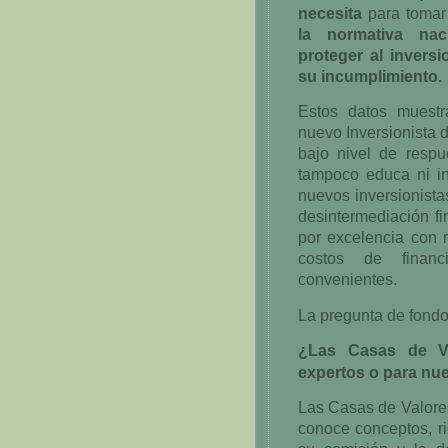
necesita
para tomar
la normativa nac
proteger al inversio
su incumplimiento.
Estos datos muestr
nuevo Inversionista 
bajo nivel de respu
tampoco educa ni i
nuevos inversionist
desintermediación f
por excelencia con r
costos de finan
convenientes.
La pregunta de fondo
¿Las Casas de V
expertos o para nu
Las Casas de Valores
conoce conceptos, ri