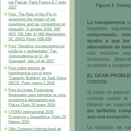
rue Pascal, Paris France 6-7 junio
Figura 1: Trans
2017
Foro: The Role of the IFIs in
assessing the impact of tax
La transparencia
y
incentives and tax competition on
requisitos regulat
inequality, 6 octubre 2016, IMF
comprensión, redu
HQ2 700 19th St NW Washington,
DC 20431 Room 03B-838
ayudar a que los 
alternativas de man
Foro "Desafíos socioeconómicos
jurídicos y ambientales" Fac.
más inclusivo re
Jurisprudencia en U. de
financieros dispon
Guayaquil, julio 14 de 2017
accesible y comprens
Foro sobre precios de
transferencia con el tema
EL GRAN PROBLE
"Capacity Building" en Task Force
COSTOS
OECD, Paris marzo 1 2016
Foro Acciones Financieras
Si existe un aspecto 
Regionales para enfrentar la crisis
conocer cuánto le 
económica latinoamericana,
debería ser negocia
Flacso,Quito 25 enero 2016
los tarifarios com
I FORO internacional 2015
son una excepción 
Economía y Geopolítica, Quito 25
febrero 2015
La situación se v
14to Congreso Internacional de