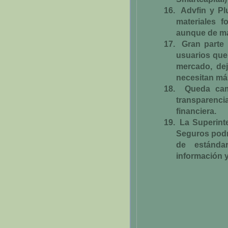
16.
Advfin y Pl
materiales f
aunque de ma
17.
Gran parte 
usuarios que
mercado, de
necesitan más
18.
Queda cam
transparenc
financiera.
19.
La Superint
Seguros podrí
de estánda
información 