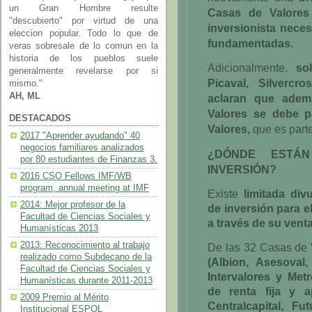
un Gran Hombre resulte
Casas de Valores
"descubierto" por virtud de una
inversionista nece
eleccion popular. Todo lo que de
fundamentadas.
veras sobresale de lo comun en la
historia de los pueblos suele
Adicionalmente,
sol
generalmente revelarse por si
Picaval, Silvercro
mismo."
AH, ML
aclaran que ade
Valores se debe p
DESTACADOS
Valores,
que es parte
2017 "Aprender ayudando" 40
negocios familiares analizados
¿DÓNDE ESTÁ
por 80 estudiantes de Finanzas 3.
INVERSIÓN?
2016 CSO Fellows IMF/WB
program, annual meeting at IMF
Existe
limitada div
2014: Mejor profesor de la
de inversión para e
Facultad de Ciencias Sociales y
a través de su vent
Humanísticas 2013
2013: Reconocimiento al trabajo
De las 32 Casas de 
realizado como Subdecano de la
(Albion, Asesoval, 
Facultad de Ciencias Sociales y
Intervalores y Met
Humanísticas durante 2011-2013
de renta fija y a
2009 Premio al Mérito
Centralcapital, Fu
Institucional ESPOL