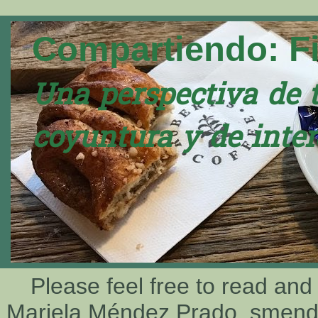
Compartiendo: F
Una perspectiva de 
coyuntura y de inter
Please feel free to read and
Mariela Méndez Prado, smen