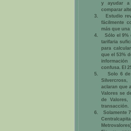
y ayudar a 
comparar alte
3.
Estudio rev
fácilmente 
más que una 
4.
Sólo el 9% 
tarifaria suf
para calcula
que el 53% d
información
confusa. El 
5.
Solo 6 de
Silvercross
aclaran que 
Valores se d
de Valores,
transacción.
6.
Solamente 7 
Centralcap
Metrovalores