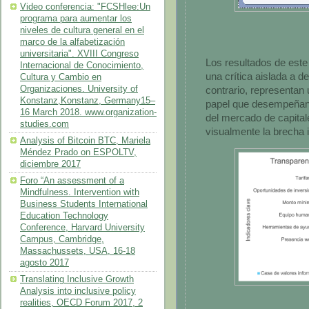
Video conferencia: "FCSHlee:Un
programa para aumentar los
niveles de cultura general en el
marco de la alfabetización
universitaria". XVIII Congreso
Los resultados de este
Internacional de Conocimiento,
una crítica aislada a d
Cultura y Cambio en
Organizaciones. University of
contrario, representan 
Konstanz,Konstanz, Germany15–
papel que desempeñan 
16 March 2018. www.organization-
del mercado de capital
studies.com
visualmente la brecha i
Analysis of Bitcoin BTC, Mariela
Méndez Prado on ESPOLTV,
diciembre 2017
Foro “An assessment of a
Mindfulness. Intervention with
Business Students International
Education Technology
Conference, Harvard University
Campus, Cambridge,
Massachussets, USA, 16-18
agosto 2017
Translating Inclusive Growth
Analysis into inclusive policy
realities, OECD Forum 2017, 2