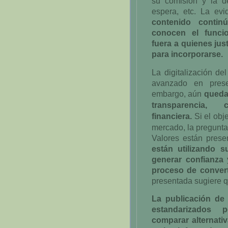
su comisión y la d
espera, etc. La ev
contenido contin
conocen el funci
fuera a quienes ju
para incorporarse.
La digitalización d
avanzado en prese
embargo, aún
queda
transparencia,
financiera.
Si el obj
mercado, la pregunta
Valores están prese
están utilizando s
generar confianza
proceso de converti
presentada sugiere qu
La publicación de 
estandarizados p
comparar alternati