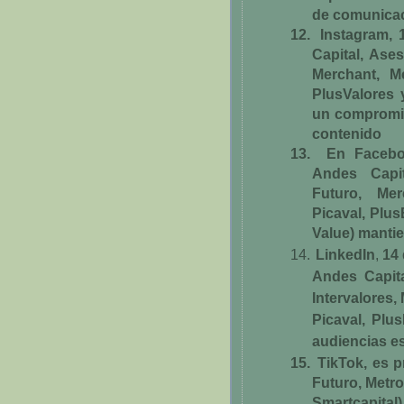
de comunicac
12.
Instagram, 
Capital, Ases
Merchant, Me
PlusValores 
un compromis
contenido
13.
En Faceboo
Andes Capit
Futuro, Mer
Picaval, Plus
Value) mantie
14.
LinkedIn
,
14 
Andes Capital
Intervalores,
Picaval, Plus
audiencias es
15.
TikTok, es p
Futuro, Metro
Smartcapital)