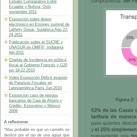
compra/venta.
Ver Fi
Estudio Comparativo Entre
Ecuador y Bolivia, Oslo
noviembre 2011
Exposición sobre dinero
electrónico en Emoney summit de
Lafferty Group, Sudafrica Ago 22-
24-2011
Publicación sobre el SUCRE y
UNASUR en OMFIF, Inglaterra
feb-2011
Charlas de Incidencia en politica
fiscal al Gobierno Francés y G20
jun 18-22-2010
Video Exposición Déficit evasión
de Paraísos Fiscales en
Latinoamérica,París Jun-2010
Exposición caso de riesgos
Figura 2: 
bancarios de Caja de Ahorro y
Crédito, Estocolmo y México
53% de las Casas d
2009
tarifaria de maner
A reflexionar
para quienes descon
y
el 25% simplemen
"Mas probable es que un camello se
nuevamente una
br
deslice por el ojo de una aguja que