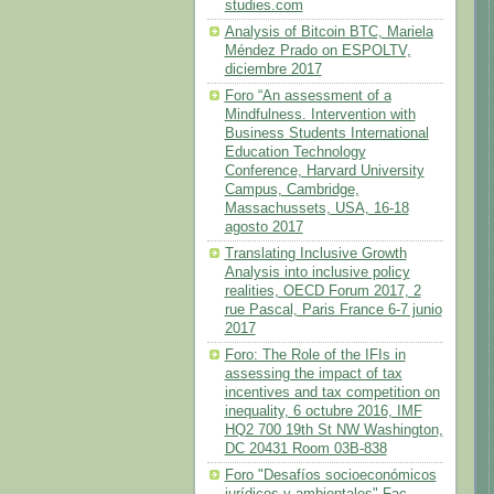
studies.com
Analysis of Bitcoin BTC, Mariela
Méndez Prado on ESPOLTV,
diciembre 2017
Foro “An assessment of a
Mindfulness. Intervention with
Business Students International
Education Technology
Conference, Harvard University
Campus, Cambridge,
Massachussets, USA, 16-18
agosto 2017
Translating Inclusive Growth
Analysis into inclusive policy
realities, OECD Forum 2017, 2
rue Pascal, Paris France 6-7 junio
2017
Foro: The Role of the IFIs in
assessing the impact of tax
incentives and tax competition on
inequality, 6 octubre 2016, IMF
HQ2 700 19th St NW Washington,
DC 20431 Room 03B-838
Foro "Desafíos socioeconómicos
jurídicos y ambientales" Fac.