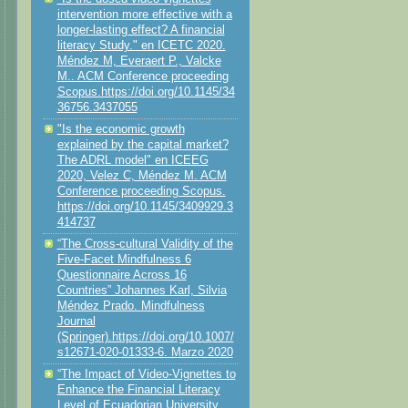
intervention more effective with a
longer-lasting effect? A financial
literacy Study." en ICETC 2020.
Méndez M, Everaert P., Valcke
M.. ACM Conference proceeding
Scopus.https://doi.org/10.1145/34
36756.3437055
"Is the economic growth
explained by the capital market?
The ADRL model" en ICEEG
2020, Velez C, Méndez M. ACM
Conference proceeding Scopus.
https://doi.org/10.1145/3409929.3
414737
“The Cross-cultural Validity of the
Five-Facet Mindfulness 6
Questionnaire Across 16
Countries” Johannes Karl, Silvia
Méndez Prado. Mindfulness
Journal
(Springer).https://doi.org/10.1007/
s12671-020-01333-6. Marzo 2020
“The Impact of Video-Vignettes to
Enhance the Financial Literacy
Level of Ecuadorian University