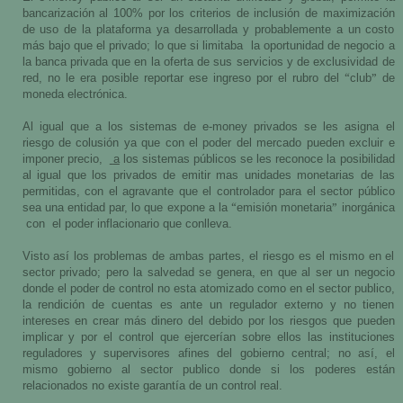
bancarización al 100% por los criterios de inclusión de maximización
de uso de la plataforma ya desarrollada y probablemente a un costo
más bajo que el privado; lo que si limitaba
la oportunidad de negocio a
la banca privada que en la oferta de sus servicios y de exclusividad de
“
”
red, no le era posible reportar ese ingreso por el rubro del
club
de
moneda electrónica.
Al igual que a los sistemas de e-money privados se les asigna el
riesgo de colusión ya que con el poder del mercado pueden excluir e
imponer precio,
a
los sistemas públicos se les reconoce la posibilidad
al igual que los privados de emitir mas unidades monetarias de las
permitidas, con el agravante que el controlador para el sector público
“
”
sea una entidad par, lo que expone a la
emisión monetaria
inorgánica
con
el poder inflacionario que conlleva.
Visto así los problemas de ambas partes, el riesgo es el mismo en el
sector privado; pero la salvedad se genera, en que al ser un negocio
donde el poder de control no esta atomizado como en el sector publico,
la rendición de cuentas es ante un regulador externo y no tienen
intereses en crear más dinero del debido por los riesgos que pueden
implicar y por el control que ejercerían sobre ellos las instituciones
reguladores y supervisores afines del gobierno central; no así, el
mismo gobierno al sector publico donde si los poderes están
relacionados no existe garantía de un control real.