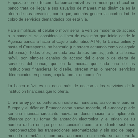
Empezaré con el tercero,
la banca móvil
es un medio por el cual un
banco trata de llegar a sus usuarios de manera más dinámica en la
oferta de sus servicios; por lo que, además genera la oportunidad de
cobro de servicios demandados por está vía.
Para simplificar, el celular o móvil sería la versión moderna de acceso
a la banca si se considera la línea de evolución que inicia desde la
Agencia bancaria hacia el Cajero automático-ATM-, la Banca online y
hasta el Corresponsal no bancario (un tercero actuando como delegado
del banco). Todos ellos, en cada una de sus formas, junto a la banca
móvil, son simples canales de acceso del cliente o de oferta de
servicios del banco; que en la medida que cada uno de las
instituciones financieras lo diseñe, ofrecen más o menos servicios
diferenciados en precios, bajo la forma
de comisión.
La banca móvil es un canal más de acceso a los servicios de la
institución financiera que lo oferta.
El
e-money
por su parte es un sistema monetario, así como el euro en
Europa y el dólar en Ecuador como nueva moneda, el e-money puede
ser una moneda circulante nueva en denominación o simplemente
diferente por su forma de anotación electrónica y el origen de su
nombre radica en que por su condición permite mediante sistemas
interconectados las transacciones automatizadas y sin uso de papel
moneda o metálico, con una anotación en cuenta se acelera la