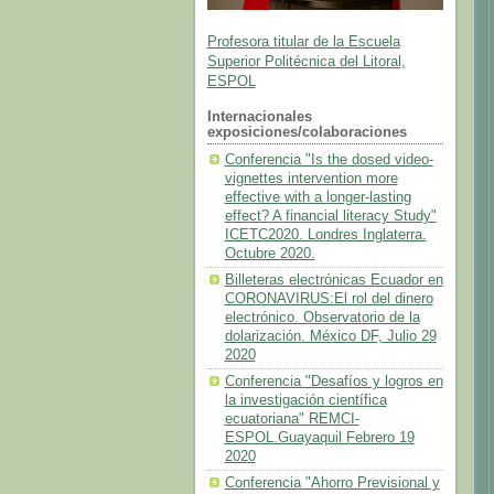
Profesora titular de la Escuela
Superior Politécnica del Litoral,
ESPOL
Internacionales
exposiciones/colaboraciones
Conferencia "Is the dosed video-
vignettes intervention more
effective with a longer-lasting
effect? A financial literacy Study"
ICETC2020. Londres Inglaterra.
Octubre 2020.
Billeteras electrónicas Ecuador en
CORONAVIRUS:El rol del dinero
electrónico. Observatorio de la
dolarización. México DF, Julio 29
2020
Conferencia "Desafíos y logros en
la investigación científica
ecuatoriana" REMCI-
ESPOL.Guayaquil Febrero 19
2020
Conferencia "Ahorro Previsional y