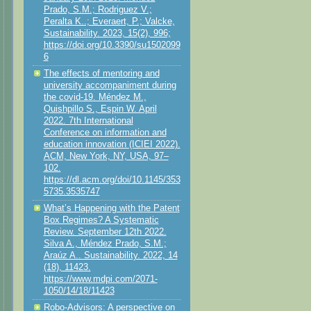
Prado, S.M.; Rodriguez V.;
Peralta K..; Everaert, P.; Valcke,
Sustainability. 2023, 15(2), 996;
https://doi.org/10.3390/su1502099
6
The effects of mentoring and
university accompaniment during
the covid-19. Méndez M.,
Quishpillo S., Espin W. April
2022. 7th International
Conference on information and
education innovation (ICIEI 2022).
ACM, New York, NY, USA, 97–
102.
https://dl.acm.org/doi/10.1145/353
5735.3535747
What’s Happening with the Patent
Box Regimes? A Systematic
Review. September 12th 2022.
Silva A., Méndez Prado, S.M.;
Araúz A.. Sustainability. 2022, 14
(18), 11423.
https://www.mdpi.com/2071-
1050/14/18/11423
Robo-Advisors: A perspective on