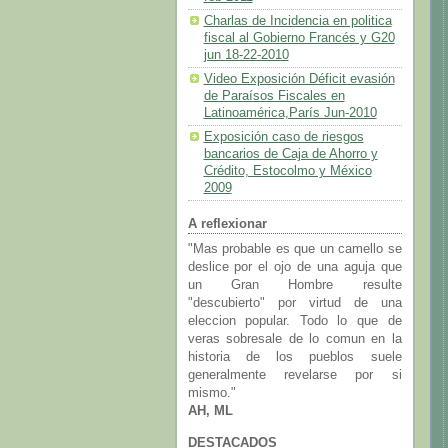
Charlas de Incidencia en politica
fiscal al Gobierno Francés y G20
jun 18-22-2010
Video Exposición Déficit evasión
de Paraísos Fiscales en
Latinoamérica,París Jun-2010
Exposición caso de riesgos
bancarios de Caja de Ahorro y
Crédito, Estocolmo y México
2009
A reflexionar
"Mas probable es que un camello se
deslice por el ojo de una aguja que
un Gran Hombre resulte
"descubierto" por virtud de una
eleccion popular. Todo lo que de
veras sobresale de lo comun en la
historia de los pueblos suele
generalmente revelarse por si
mismo."
AH, ML
DESTACADOS