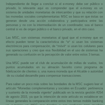
Independiente de llegar a concluir si el e-money debe ser público o
privado, lo relevante aquí es comprender que el e-money es un
sistema de unidades monetarias de intercambio y que su relación con
las monedas sociales complementarias MSC se basa en que éstas se
generan desde una acción colaborativa y participativa entre las
personas y no con la intermediación de un coordinador, sea el banco
central si es de origen público o el banco privado, en el otro caso.
Las MSC, son sistemas monetarios al igual que el e-money que en
“
”
efecto pueden tener la característica de
e
si usan los sistemas
“
”
electrónicos para compensación, de
móvil
si usan los celulares para
sus operaciones y creo que esa flexibilidad en el uso de sistemas ha
generado su confusión en la percepción de valor entre estos 3 temas.
Una MSC puede ser el club de acumulación de millas de vuelos, los
puntos acumulados en su almacén favorito como programa de
fidelización de clientes o, una nueva moneda que el Alcalde o autoridad
de su ciudad desarrolle para compensar transacciones.
Para saber un poco más sobre las bondades de la MSC sugiero leer el
“
artículo
Monedas complementarias y sociales en Ecuador: pertinencia
”
y sustento de la moneda vigente
publicado en la revista gestión #254
de agosto 2015, ya que la intención de este artículo es establecer en
líneas generales la comparación entre estos tres temas mobile banking