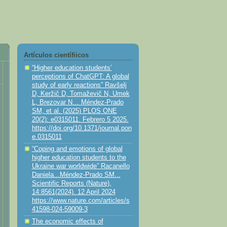
Artículos científiicos
“Higher education students’
perceptions of ChatGPT: A global
study of early reactions” Ravšelj
D, Keržič D, Tomaževič N, Umek
L, Brezovar N… Méndez-Prado
SM, et al. (2025) PLOS ONE
20(2): e0315011. Febrero 5 2025.
https://doi.org/10.1371/journal.pon
e.0315011
“Coping and emotions of global
higher education students to the
Ukraine war worldwide” Racanello
Daniela...Méndez-Prado SM...
Scientific Reports (Nature),
14:8561(2024). 12 April 2024
https://www.nature.com/articles/s
41598-024-59009-3
The economic effects of