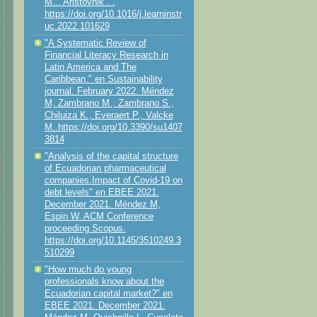
M... Aristovnik . .
https://doi.org/10.1016/j.learninstr
uc.2022.101629
"A Systematic Review of
Financial Literacy Research in
Latin America and The
Caribbean." en Sustainability
journal. February 2022. Méndez
M, Zambrano M., Zambrano S.,
Chiluiza K., Everaert P., Valcke
M..https://doi.org/10.3390/su1407
3814
"Analysis of the capital structure
of Ecuadorian pharmaceutical
companies.Impact of Covid-19 on
debt levels" en EBEE 2021.
December 2021. Méndez M,
Espin W. ACM Conference
proceeding Scopus.
https://doi.org/10.1145/3510249.3
510299
"How much do young
professionals know about the
Ecuadorian capital market?" en
EBEE 2021. December 2021.