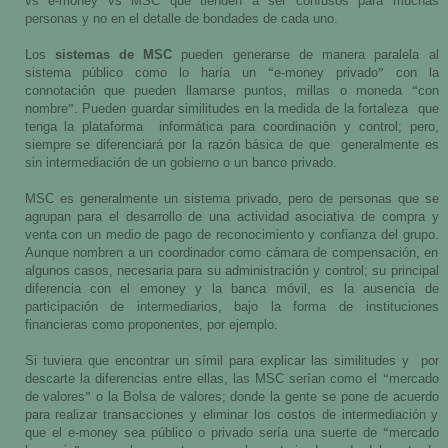
vs e-money vs MSC que tienden a ser confusos para muchas
personas y no en el detalle de bondades de cada uno.
Los
sistemas de MSC
pueden generarse de manera paralela al
“
”
sistema público como lo haría un
e-money privado
con la
“
connotación que pueden llamarse puntos, millas o moneda
con
”
nombre
. Pueden guardar similitudes en la medida de la fortaleza
que
tenga la plataforma
informática para coordinación y control; pero,
siempre se diferenciará por la razón básica de que
generalmente es
sin intermediación de un gobierno o un banco privado.
MSC es generalmente un sistema privado, pero de personas que se
agrupan para el desarrollo de una actividad asociativa de compra y
venta con un medio de pago de reconocimiento y confianza del grupo.
Aunque nombren a un coordinador como cámara de compensación, en
algunos casos, necesaria para su administración y control; su principal
diferencia con el emoney y la banca móvil, es la ausencia de
participación de intermediarios, bajo la forma de instituciones
financieras como proponentes, por ejemplo.
Si tuviera que encontrar un símil para explicar las similitudes y
por
“
descarte la diferencias entre ellas, las MSC serían como el
mercado
”
de valores
o la Bolsa de valores; donde la gente se pone de acuerdo
para realizar transacciones y eliminar los costos de intermediación y
“
que el e-money sea público o privado sería una suerte de
mercado