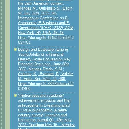
the Latin American context.
Méndez M., Quishpillo S., Espin
W. July 12th, 2022. 6th
International Conference on E-
Commerce, E-Business and E-
Government (ICEEG 2022). ACM,
New York, NY, USA, 43–48.
https://doi.org/10.1145/3537693.3
537701
Design and Evaluation among
Young Adults of a Financial
Literacy Scale Focused on Key
Financial Decisions. June 30th
2022. Méndez Prado, S.M.;
Chiluiza, K.; Everaert, P.; Valcke,
M. Educ. Sci. 2022, 12, 460.
https://doi.org/10.3390/educsci12
070460
"Higher education students’
achievement emotions and their
antecedents in E-learning amid
COVID-19 pandemic: A multi-
country survey" Learning and
Instruction journal Q1. 12th May
2022. Damijana Kerzˇič... Méndez