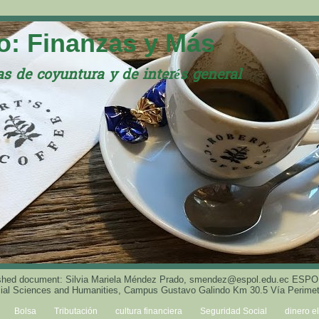
: Finanzas y Más
s de coyuntura y de interés general
blished document: Silvia Mariela Méndez Prado, smendez@espol.edu.ec ESPOL
ocial Sciences and Humanities, Campus Gustavo Galindo Km 30.5 Vía Perimet
Bolsa
Tributación
cultura financiera
Seguridad Social
dinero e