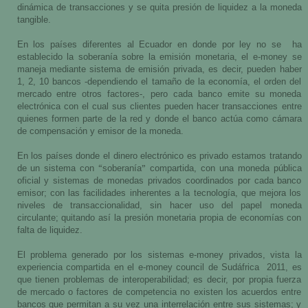
dinámica de transacciones y se quita presión de liquidez a la moneda
tangible.
En los países diferentes al Ecuador en donde por ley no se
ha
establecido la soberanía sobre la emisión monetaria, el e-money se
maneja mediante sistema de emisión privada, es decir, pueden haber
1, 2, 10 bancos -dependiendo el tamaño de la economía, el orden del
mercado entre otros factores-, pero cada banco emite su moneda
electrónica con el cual sus clientes pueden hacer transacciones entre
quienes formen parte de la red y donde el banco actúa como cámara
de compensación y emisor de la moneda.
En los países donde el dinero electrónico es privado estamos tratando
“
”
de un sistema con
soberanía
compartida, con una moneda pública
oficial y sistemas de monedas privados coordinados por cada banco
emisor; con las facilidades inherentes a la tecnología, que mejora los
niveles de transaccionalidad, sin hacer uso del papel moneda
circulante; quitando así la presión monetaria propia de economías con
falta de liquidez.
El problema generado por los sistemas e-money privados, vista la
experiencia compartida en el e-money council de Sudáfrica
2011, es
que tienen problemas de interoperabilidad; es decir, por propia fuerza
de mercado o factores de competencia no existen los acuerdos entre
bancos que permitan a su vez una interrelación entre sus sistemas; y