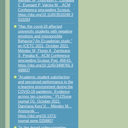
Méndez M, Quishpillo L, Cunalata
C, Everaert P, Valcke M. . ACM
Conference proceeding Scopus.
https://doi.org/10.1145/3510249.3
510293
"Has the covid-19 affected
university students with negative
emotions and irresponsible
Behavior? An Ecuadorian study."
en ICETC 2021. October 2021.
Méndez M, Flores A, Zambrano
S, Peralta K.. ACM Conference
proceeding Scopus Pag. 456-61.
https://doi.org/10.1145/3498765.3
498837
"Academic student satisfaction
and perceived performance in the
e-learning environment during the
COVID-19 pandemic: Evidence
across ten countries." PLOSone
journal Q1. October 2021.
Damijana Kerzˇič... Méndez M...
Aristovnik . .
https://doi.org/10.1371/
journal.pone.0258807
"Is the dosed video-vignettes