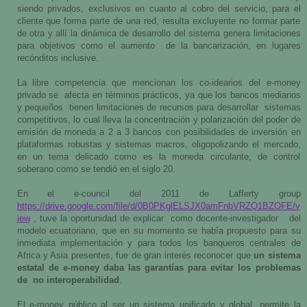
siendo privados, exclusivos en cuanto al cobro del servicio, para el
cliente que forma parte de una red, resulta excluyente no formar parte
de otra y allí la dinámica de desarrollo del sistema genera limitaciones
para objetivos como el aumento
de la bancarización, en lugares
recónditos inclusive.
La libre competencia que mencionan los co-idearios del e-money
privado se
afecta en términos prácticos, ya que los bancos medianos
y pequeños
tienen limitaciones de recursos para desarrollar
sistemas
competitivos, lo cual lleva la concentración y polarización del poder de
emisión de moneda a 2 a 3 bancos con posibilidades de inversión en
plataformas robustas y sistemas macros, oligopolizando el mercado,
en un tema delicado como es la moneda circulante, de control
soberano como se tendió en el siglo 20.
En el e-council del 2011 de Lafferty group
https://drive.google.com/file/d/0B0PKglELSJX0amFnbVRZQ1BZOFE/v
iew
, tuve la oportunidad de explicar
como docente-investigador
del
modelo ecuatoriano, que en su momento se había propuesto para su
inmediata implementación y para todos los banqueros centrales de
Africa y Asia presentes, fue de gran interés reconocer que
un sistema
estatal de e-money daba las garantías para evitar los problemas
de
no interoperabilidad
.
El e-money público al ser un sistema unificado y global, permite la