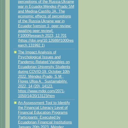
perceptions of the Russia-Ukraine
war in Ecuador.Méndez-Prado SM
and Medina-Castillo JA. The
economic effects of perceptions
of the Russia-Ukraine war in
Ecuador [version 1; peer review:
awaiting peer review].
F1000Research 2023, 12:701
(https://doi.org/10.12688/f1000res
earch.131992.1)
The Impact Analysis of
Psychological Issues and
Pandemic-Related Variables on
Ecuadorian University Students
during COVID-19. October 10th
2022. Méndez-Prado, S.M.;
Flores Ulloa A.. Sustainability.
2022, 14 (20), 14123.
https://www.mdpi.com/2071-
1050/14/20/13123/htm
An Assessment Tool to Identify
the Financial Literacy Level of
Financial Education Programs
Participants’ Executed by
Ecuadorian Financial Institutions
January 20th 2023. Méndez