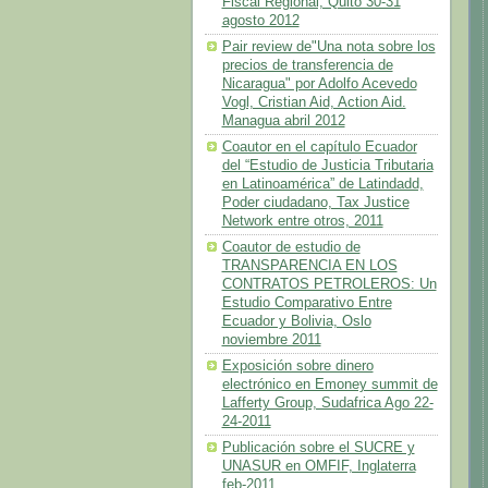
Fiscal Regional, Quito 30-31
agosto 2012
Pair review de"Una nota sobre los
precios de transferencia de
Nicaragua" por Adolfo Acevedo
Vogl, Cristian Aid, Action Aid.
Managua abril 2012
Coautor en el capítulo Ecuador
del “Estudio de Justicia Tributaria
en Latinoamérica” de Latindadd,
Poder ciudadano, Tax Justice
Network entre otros, 2011
Coautor de estudio de
TRANSPARENCIA EN LOS
CONTRATOS PETROLEROS: Un
Estudio Comparativo Entre
Ecuador y Bolivia, Oslo
noviembre 2011
Exposición sobre dinero
electrónico en Emoney summit de
Lafferty Group, Sudafrica Ago 22-
24-2011
Publicación sobre el SUCRE y
UNASUR en OMFIF, Inglaterra
feb-2011