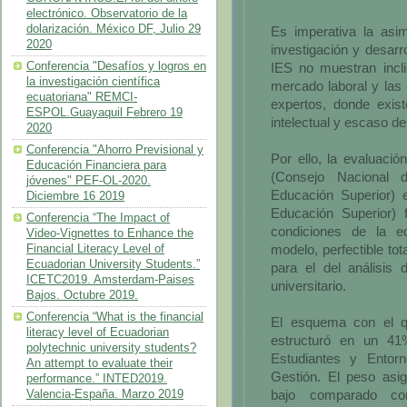
electrónico. Observatorio de la
dolarización. México DF, Julio 29
Es imperativa la asim
2020
investigación y desarr
Conferencia "Desafíos y logros en
IES no muestran incli
la investigación científica
mercado laboral y las
ecuatoriana" REMCI-
expertos, donde exist
ESPOL.Guayaquil Febrero 19
intelectual y escaso de
2020
Conferencia "Ahorro Previsional y
Por ello, la evaluac
Educación Financiera para
(Consejo Nacional 
jóvenes" PEF-OL-2020.
Educación Superior) e
Diciembre 16 2019
Educación Superior)
Conferencia “The Impact of
condiciones de la ed
Video-Vignettes to Enhance the
modelo, perfectible to
Financial Literacy Level of
Ecuadorian University Students.”
para el del análisis 
ICETC2019. Amsterdam-Paises
universitario.
Bajos. Octubre 2019.
Conferencia “What is the financial
El esquema con el qu
literacy level of Ecuadorian
estructuró en un 4
polytechnic university students?
Estudiantes y Entor
An attempt to evaluate their
Gestión. El peso asig
performance.” INTED2019.
bajo comparado con
Valencia-España. Marzo 2019