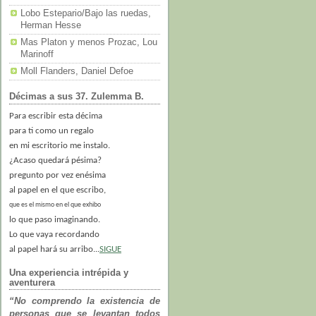
Lobo Estepario/Bajo las ruedas,
Herman Hesse
Mas Platon y menos Prozac, Lou
Marinoff
Moll Flanders, Daniel Defoe
Décimas a sus 37. Zulemma B.
Para escribir esta décima
para ti como un regalo
en mi escritorio me instalo.
¿Acaso quedará pésima?
pregunto por vez enésima
al papel en el que escribo,
que es el mismo en el que exhibo
lo que paso imaginando.
Lo que vaya recordando
al papel hará su arribo...
SIGUE
Una experiencia intrépida y
aventurera
“No comprendo la existencia de
personas que se levantan todos