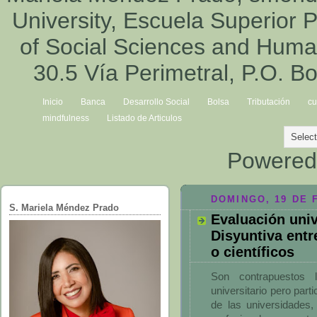
University, Escuela Superior P
of Social Sciences and Hum
30.5 Vía Perimetral, P.O. B
Inicio
Banca
Desarrollo Social
Bolsa
Tributación
cu
mindfulness
Listado de Articulos
Powered
DOMINGO, 19 DE 
S. Mariela Méndez Prado
Evaluación univ
Disyuntiva entr
o científicos
Son contrapuestos l
universitario pero part
de las universidades, 