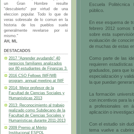
un Gran Hombre resulte
Escuela Politécnica 
"descubierto" por virtud de una
público.
eleccion popular. Todo lo que de
veras sobresale de lo comun en la
En ese esquema de tra
historia de los pueblos suele
febrero 2012 somos t
generalmente revelarse por si
sobre esta supervisión
mismo."
evaluación de conocimi
AH, ML
de muchas de estas en
DESTACADOS
Como parte de las idea
2017 "Aprender ayudando" 40
negocios familiares analizados
requieren estadísticas
por 80 estudiantes de Finanzas 3.
graduados, para que l
2016 CSO Fellows IMF/WB
especialización y vali
program, annual meeting at IMF
la que puedan generar
2014: Mejor profesor de la
Facultad de Ciencias Sociales y
La formación universit
Humanísticas 2013
con incentivos para la
2013: Reconocimiento al trabajo
a profesionales en 
realizado como Subdecano de la
aplicación o investigac
Facultad de Ciencias Sociales y
Humanísticas durante 2011-2013
Con el estudio sin dud
2009 Premio al Mérito
tema vuelve a cubrirs
Institucional ESPOL