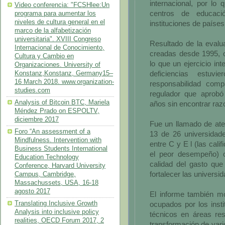
internacional, por lo
Video conferencia: "FCSHlee:Un
centros de educació
programa para aumentar los
niveles de cultura general en el
instituciones de paíse
marco de la alfabetización
universitaria". XVIII Congreso
Resultado de la evalu
Internacional de Conocimiento,
creadas desde 1995, ob
Cultura y Cambio en
lo que un ejercicio int
Organizaciones. University of
deficiencias estuv
Konstanz,Konstanz, Germany15–
16 March 2018. www.organization-
responsabilidad com
studies.com
regulador que aprobó
Analysis of Bitcoin BTC, Mariela
años sin encontrar razo
Méndez Prado on ESPOLTV,
diciembre 2017
Fue un llamado de aten
Foro “An assessment of a
13 de 26 universidade
Mindfulness. Intervention with
entre C y E l (las cali
Business Students International
el peor desempeño) o
Education Technology
calidad del gasto que
Conference, Harvard University
fortalecer las universi
Campus, Cambridge,
Massachussets, USA, 16-18
agosto 2017
El informe también mo
Translating Inclusive Growth
ocupados por los insti
Analysis into inclusive policy
técnicos en áreas res
realities, OECD Forum 2017, 2
transformación de vari