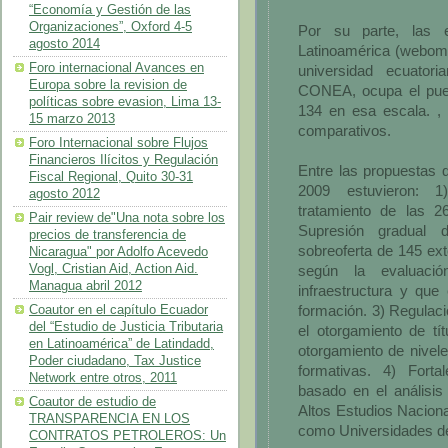
“Economía y Gestión de las
Organizaciones”, Oxford 4-5
Por su parte, las 
agosto 2014
Latinoamérica (webome
Foro internacional Avances en
universidad ecuatori
Europa sobre la revision de
CONEA, ocupa el pue
políticas sobre evasion, Lima 13-
134 en esa escala. , 
15 marzo 2013
comparativos.
Foro Internacional sobre Flujos
Financieros Ilícitos y Regulación
Entre las propuestas 
Fiscal Regional, Quito 30-31
2009 estuvieron: 1
agosto 2012
tratamiento de las 26
Pair review de"Una nota sobre los
Supresión gradual d
precios de transferencia de
sobreoferta de 145 ext
Nicaragua" por Adolfo Acevedo
Vogl, Cristian Aid, Action Aid.
según la evaluaci
Managua abril 2012
infraestructura y que
formación. 3) Regulaci
Coautor en el capítulo Ecuador
del “Estudio de Justicia Tributaria
el otorgamiento de tí
en Latinoamérica” de Latindadd,
otorgamiento de nivele
Poder ciudadano, Tax Justice
formativas. 4) Forta
Network entre otros, 2011
basado en el análisis
Coautor de estudio de
Altos Estudios Nacion
TRANSPARENCIA EN LOS
como Universidades de
CONTRATOS PETROLEROS: Un