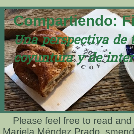
Compartiendo: F
Una perspectiva de 
coyuntura y de inter
Please feel free to read and
Mariela Méndez Prado, smen