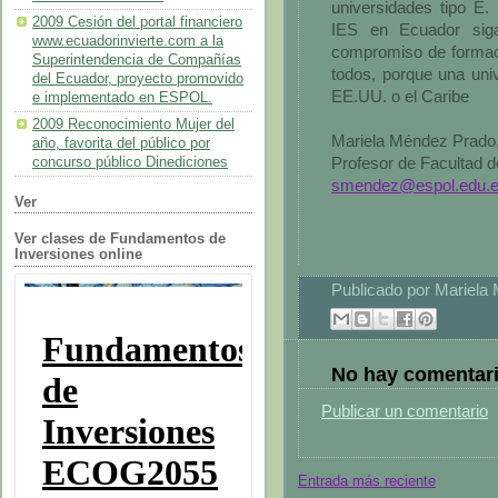
universidades tipo E.
2009 Cesión del portal financiero
IES en Ecuador siga
www.ecuadorinvierte.com a la
compromiso de formaci
Superintendencia de Compañías
todos, porque una univ
del Ecuador, proyecto promovido
EE.UU. o el Caribe
e implementado en ESPOL.
2009 Reconocimiento Mujer del
Mariela Méndez Prado
año, favorita del público por
Profesor de Facultad
concurso público Dinediciones
smendez@espol.edu.
Ver
Ver clases de Fundamentos de
Inversiones online
Publicado por
Mariela
No hay comentari
Publicar un comentario
Entrada más reciente