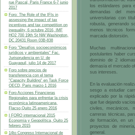
rue Pascal, Paris France 6-7 junio
los estándares para 
2017
demandas del mer
Foro: The Role of the IFIs in
universitarias con tí
assessing the impact of tax
robusta, generando sob
incentives and tax competition on
menos técnicos form
inequality, 6 octubre 2016, IMF
HQ2 700 19th St NW Washington,
marcada distorsión.
DC 20431 Room 03B-838
Muchas multinacion
Foro "Desafíos socioeconómicos
jurídicos y ambientales" Fac.
postulantes haber cur
Jurisprudencia en U. de
dominio de 2 idiomas
Guayaquil, julio 14 de 2017
demasía el mercado ofe
Foro sobre precios de
sus intereses.
transferencia con el tema
"Capacity Building" en Task Force
En la evaluación reali
OECD, Paris marzo 1 2016
sesgo a estudiar carr
Foro Acciones Financieras
explicado por la rápi
Regionales para enfrentar la crisis
que fue dejando vacíos
económica latinoamericana,
civiles, mecánicos, 
Flacso,Quito 25 enero 2016
carreras técnicas, pa
I FORO internacional 2015
de formación, en un
Economía y Geopolítica, Quito 25
febrero 2015
proyectos de minería,
general.
14to Congreso Internacional de