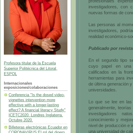
profesionales experto
investigadores, con c
nuevas formas de cono
Las personas al momen
investigadores, podrí
realidad económico-soc
Publicado por revist
En el segundo tipo s
Profesora titular de la Escuela
cuyo papel en una 
Superior Politécnica del Litoral,
calificados en la fro
ESPOL
herramientas para inv
Internacionales
de última generación y 
exposiciones/colaboraciones
universidades.
Conferencia "Is the dosed video-
vignettes intervention more
Lo que se lee en las 
effective with a longer-lasting
generalmente, teorías
effect? A financial literacy Study"
investigadores nat
ICETC2020. Londres Inglaterra.
conocimiento y mejore
Octubre 2020.
nivel de producción e 
Billeteras electrónicas Ecuador en
una universidad de cal
CORONAVIRUS:El rol del dinero