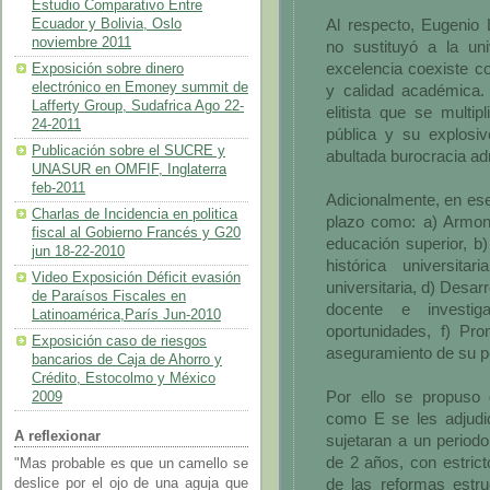
Estudio Comparativo Entre
Al respecto, Eugenio 
Ecuador y Bolivia, Oslo
noviembre 2011
no sustituyó a la uni
excelencia coexiste co
Exposición sobre dinero
electrónico en Emoney summit de
y calidad académica. 
Lafferty Group, Sudafrica Ago 22-
elitista que se multip
24-2011
pública y su explosiv
Publicación sobre el SUCRE y
abultada burocracia adm
UNASUR en OMFIF, Inglaterra
feb-2011
Adicionalmente, en ese 
Charlas de Incidencia en politica
plazo como: a) Armoni
fiscal al Gobierno Francés y G20
educación superior, b
jun 18-22-2010
histórica universit
Video Exposición Déficit evasión
universitaria, d) Desar
de Paraísos Fiscales en
docente e investig
Latinoamérica,París Jun-2010
oportunidades, f) Pro
Exposición caso de riesgos
aseguramiento de su pe
bancarios de Caja de Ahorro y
Crédito, Estocolmo y México
Por ello se propuso 
2009
como E se les adjud
A reflexionar
sujetaran a un period
de 2 años, con estric
"Mas probable es que un camello se
de las reformas estruc
deslice por el ojo de una aguja que