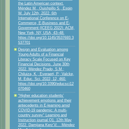
the Latin American context.
Méndez M., Quishpillo S., Espin
W. July 12th, 2022. 6th
International Conference on E-
Commerce, E-Business and E-
Government (ICEEG 2022). ACM,
New York, NY, USA, 43–48.
https://doi.org/10.1145/3537693.3
537701
Design and Evaluation among
Young Adults of a Financial
Literacy Scale Focused on Key
Financial Decisions. June 30th
2022. Méndez Prado, S.M.;
Chiluiza, K.; Everaert, P.; Valcke,
M. Educ. Sci. 2022, 12, 460.
https://doi.org/10.3390/educsci12
070460
"Higher education students’
achievement emotions and their
antecedents in E-learning amid
COVID-19 pandemic: A multi-
country survey" Learning and
Instruction journal Q1. 12th May
2022. Damijana Kerzˇič... Méndez