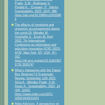
Prado, S.M.; Rodriguez V.;
Peralta K..; Everaert, P.; Valcke,
Sustainability. 2023, 15(2), 996;
https://doi.org/10.3390/su1502099
6
The effects of mentoring and
university accompaniment during
the covid-19. Méndez M.,
Quishpillo S., Espin W. April
2022. 7th International
Conference on information and
education innovation (ICIEI 2022).
ACM, New York, NY, USA, 97–
102.
https://dl.acm.org/doi/10.1145/353
5735.3535747
What’s Happening with the Patent
Box Regimes? A Systematic
Review. September 12th 2022.
Silva A., Méndez Prado, S.M.;
Araúz A.. Sustainability. 2022, 14
(18), 11423.
https://www.mdpi.com/2071-
1050/14/18/11423
Robo-Advisors: A perspective on