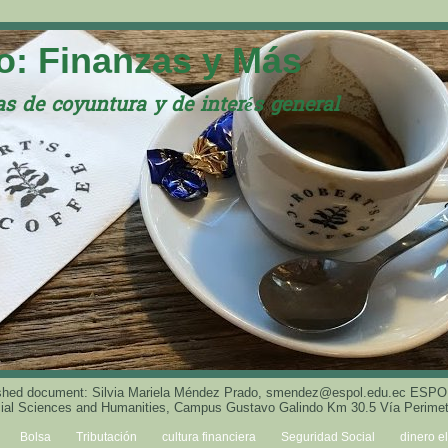
: Finanzas y Más
s de coyuntura y de interés general
blished document: Silvia Mariela Méndez Prado, smendez@espol.edu.ec ESPOL
ocial Sciences and Humanities, Campus Gustavo Galindo Km 30.5 Vía Perimet
Bolsa
Tributación
cultura financiera
Seguridad Social
dinero e