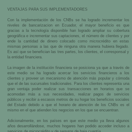
VENTAJAS PARA SUS IMPLEMENTADORES
Con la implementación de los CNBs se ha logrado incrementar los
niveles de bancarizacion en Ecuador, el mayor beneficio es que
gracias a la tecnología disponible han logrado ampliar su cobertura
geográfica e incrementar sus captaciones, el número de clientes y por
ende la cantidad de dinero colocado como microcrédito en estas
mismas personas a las que de ninguna otra manera hubiera llegado.
Es así que se benefician las tres partes, los clientes, el corresponsal y
la entidad financiera.
La imagen de la institución financiera se posiciona ya que a través de
este medio se ha logrado acercar los servicios financieros a los
clientes y proveer un mecanismo de atención más popular y cómoda
que el de las sucursales tradicionales. Para los clientes representa una
gran ventaja poder realizar sus transacciones en horarios que se
acomodan más a sus necesidades, realizar pagos de servicios
públicos y recibir a escasos metros de su hogar los beneficios sociales
del Estado debido a que el horario de atención de los CNBs es el
mismo en el que atienden los negocios en los que se encuentran.
Adicionalmente, en los países en que este medio ya lleva algunos
años desarrollándose, muchos hogares han podido acceder incluso a
servicios de microcrédito y de seguros de baja cuantía.