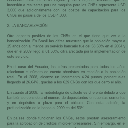
encuentra entre los USD 25,000 y USD 30,000; mientras que la
inversión a realizarse por una máquina para los CNBs representa USD
3,000 que adicionalmente con los costos de capacitación para los
CNBs no pasaría de los USD 4,000.
2. LA BANCARIZACIÓN
Otro aspecto positivo de los CNBs es el que tiene que ver a la
bancarización. En Brasil las cifras muestran que la población mayor a
15 años con al menos un servicio bancario fue del 58.50% en el 2004 y
que en el 2009 llegó al 81.50%, cifra afectada por la implementación de
este servicio.
En el caso del Ecuador, las cifras presentadas para todos los años
relacionan el número de cuenta ahorristas en relación a la población
total. En el 2008, alcanzo un incremento 4.24 puntos porcentuales
llegando al 26.64%, gracias a los 629 CNBs con los que cerro el año.
En cuanto al 2009, la metodología de cálculo es diferente debido a que
también se considera el número de depositantes en cuentas corrientes
y en depósitos a plazo para el cálculo. Con esta adición, la
profundización de la banca al 2009 es del 53%.
En países donde funcionan los CNBs, éstos prestan asesoramiento
para la aprobación de créditos micro-empresariales. Sin embargo, en el