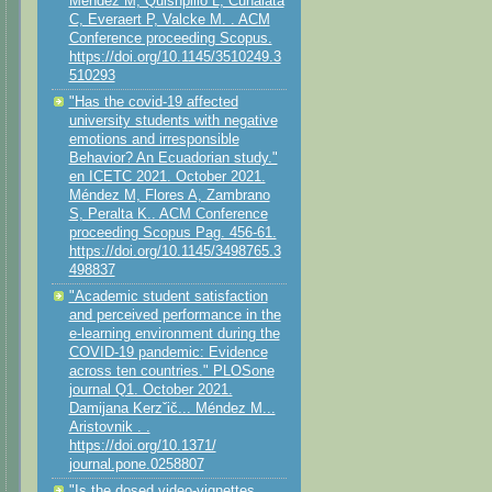
Méndez M, Quishpillo L, Cunalata
C, Everaert P, Valcke M. . ACM
Conference proceeding Scopus.
https://doi.org/10.1145/3510249.3
510293
"Has the covid-19 affected
university students with negative
emotions and irresponsible
Behavior? An Ecuadorian study."
en ICETC 2021. October 2021.
Méndez M, Flores A, Zambrano
S, Peralta K.. ACM Conference
proceeding Scopus Pag. 456-61.
https://doi.org/10.1145/3498765.3
498837
"Academic student satisfaction
and perceived performance in the
e-learning environment during the
COVID-19 pandemic: Evidence
across ten countries." PLOSone
journal Q1. October 2021.
Damijana Kerzˇič... Méndez M...
Aristovnik . .
https://doi.org/10.1371/
journal.pone.0258807
"Is the dosed video-vignettes