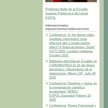
Profesora titular de la Escuela
Superior Politécnica del Litoral,
ESPOL
Internacionales
exposiciones/colaboraciones
Conferencia "Is the dosed video-
vignettes intervention more
effective with a longer-lasting
effect? A financial literacy Study"
ICETC2020. Londres Inglaterra.
Octubre 2020.
Billeteras electrónicas Ecuador en
CORONAVIRUS:El rol del dinero
electrónico. Observatorio de la
dolarización. México DF, Julio 29
2020
Conferencia "Desafíos y logros en
la investigación científica
ecuatoriana" REMCI-
ESPOL.Guayaquil Febrero 19
2020
Conferencia "Ahorro Previsional y