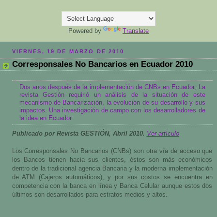
Powered by
Translate
VIERNES, 19 DE MARZO DE 2010
Corresponsales No Bancarios en Ecuador 2010
Dos anos después de la implementación de CNBs en Ecuador, La
revista Gestión requirió un análisis de la situación de este
mecanismo de Bancarización, la evolución de su desarrollo y sus
impactos. Una investigación de campo con los desarrolladores de
la idea en Ecuador.
Publicado por Revista GESTIÓN, Abril 2010.
Ver artículo
Los Corresponsales No Bancarios (CNBs) son otra vía de acceso que
los Bancos tienen hacia sus clientes, éstos son más económicos
dentro de la tradicional agencia Bancaria y la moderna implementación
de ATM (Cajeros automáticos), y por sus costos se encuentra en
competencia con la banca en línea y Banca Celular aunque estos dos
últimos son desarrollados para estratos medios y altos.