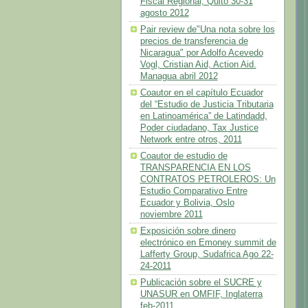
Fiscal Regional, Quito 30-31
agosto 2012
Pair review de"Una nota sobre los
precios de transferencia de
Nicaragua" por Adolfo Acevedo
Vogl, Cristian Aid, Action Aid.
Managua abril 2012
Coautor en el capítulo Ecuador
del “Estudio de Justicia Tributaria
en Latinoamérica” de Latindadd,
Poder ciudadano, Tax Justice
Network entre otros, 2011
Coautor de estudio de
TRANSPARENCIA EN LOS
CONTRATOS PETROLEROS: Un
Estudio Comparativo Entre
Ecuador y Bolivia, Oslo
noviembre 2011
Exposición sobre dinero
electrónico en Emoney summit de
Lafferty Group, Sudafrica Ago 22-
24-2011
Publicación sobre el SUCRE y
UNASUR en OMFIF, Inglaterra
feb-2011