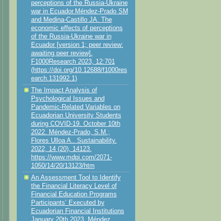
perceptions of the Russia-Ukraine
war in Ecuador.Méndez-Prado SM
and Medina-Castillo JA. The
economic effects of perceptions
of the Russia-Ukraine war in
Ecuador [version 1; peer review:
awaiting peer review].
F1000Research 2023, 12:701
(https://doi.org/10.12688/f1000res
earch.131992.1)
The Impact Analysis of
Psychological Issues and
Pandemic-Related Variables on
Ecuadorian University Students
during COVID-19. October 10th
2022. Méndez-Prado, S.M.;
Flores Ulloa A.. Sustainability.
2022, 14 (20), 14123.
https://www.mdpi.com/2071-
1050/14/20/13123/htm
An Assessment Tool to Identify
the Financial Literacy Level of
Financial Education Programs
Participants’ Executed by
Ecuadorian Financial Institutions
January 20th 2023. Méndez