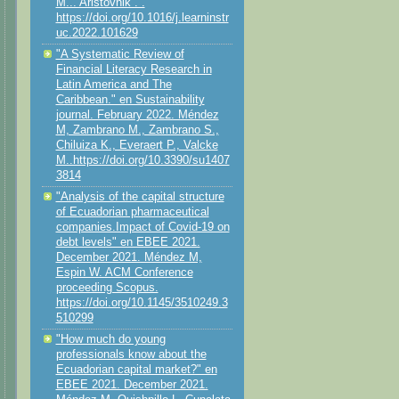
M... Aristovnik . .
https://doi.org/10.1016/j.learninstr
uc.2022.101629
"A Systematic Review of
Financial Literacy Research in
Latin America and The
Caribbean." en Sustainability
journal. February 2022. Méndez
M, Zambrano M., Zambrano S.,
Chiluiza K., Everaert P., Valcke
M..https://doi.org/10.3390/su1407
3814
"Analysis of the capital structure
of Ecuadorian pharmaceutical
companies.Impact of Covid-19 on
debt levels" en EBEE 2021.
December 2021. Méndez M,
Espin W. ACM Conference
proceeding Scopus.
https://doi.org/10.1145/3510249.3
510299
"How much do young
professionals know about the
Ecuadorian capital market?" en
EBEE 2021. December 2021.