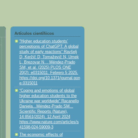
Artículos científiicos
“Higher education students’
perceptions of ChatGPT: A global
study of early reactions” Ravšelj
D, Keržič D, Tomaževič N, Umek
L, Brezovar N… Méndez-Prado
SM, et al. (2025) PLOS ONE
20(2): e0315011. Febrero 5 2025.
https://doi.org/10.1371/journal.pon
e.0315011
“Coping and emotions of global
higher education students to the
Ukraine war worldwide” Racanello
Daniela...Méndez-Prado SM...
Scientific Reports (Nature),
14:8561(2024). 12 April 2024
https://www.nature.com/articles/s
41598-024-59009-3
The economic effects of