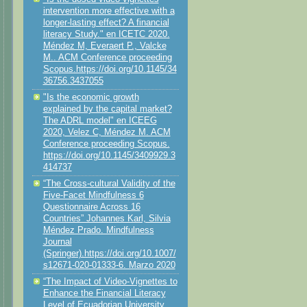
intervention more effective with a
longer-lasting effect? A financial
literacy Study." en ICETC 2020.
Méndez M, Everaert P., Valcke
M.. ACM Conference proceeding
Scopus.https://doi.org/10.1145/34
36756.3437055
"Is the economic growth
explained by the capital market?
The ADRL model" en ICEEG
2020, Velez C, Méndez M. ACM
Conference proceeding Scopus.
https://doi.org/10.1145/3409929.3
414737
“The Cross-cultural Validity of the
Five-Facet Mindfulness 6
Questionnaire Across 16
Countries” Johannes Karl, Silvia
Méndez Prado. Mindfulness
Journal
(Springer).https://doi.org/10.1007/
s12671-020-01333-6. Marzo 2020
“The Impact of Video-Vignettes to
Enhance the Financial Literacy
Level of Ecuadorian University