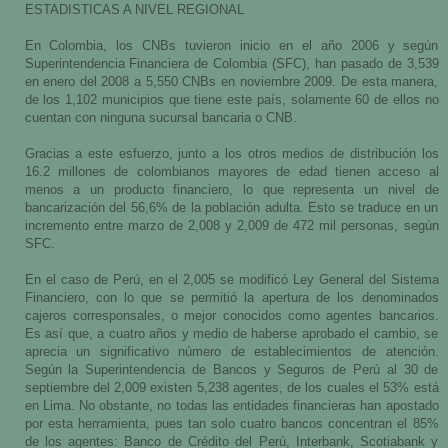
ESTADISTICAS A NIVEL REGIONAL
En Colombia, los CNBs tuvieron inicio en el año 2006 y según
Superintendencia Financiera de Colombia (SFC), han pasado de 3,539
en enero del 2008 a 5,550 CNBs en noviembre 2009. De esta manera,
de los 1,102 municipios que tiene este país, solamente 60 de ellos no
cuentan con ninguna sucursal bancaria o CNB.
Gracias a este esfuerzo, junto a los otros medios de distribución los
16.2 millones de colombianos mayores de edad tienen acceso al
menos a un producto financiero, lo que representa un nivel de
bancarización del 56,6% de la población adulta. Esto se traduce en un
incremento entre marzo de 2,008 y 2,009 de 472 mil personas, según
SFC.
En el caso de Perú, en el 2,005 se modificó Ley General del Sistema
Financiero, con lo que se permitió la apertura de los denominados
cajeros corresponsales, o mejor conocidos como agentes bancarios.
Es así que, a cuatro años y medio de haberse aprobado el cambio, se
aprecia un significativo número de establecimientos de atención.
Según la Superintendencia de Bancos y Seguros de Perú al 30 de
septiembre del 2,009 existen 5,238 agentes, de los cuales el 53% está
en Lima. No obstante, no todas las entidades financieras han apostado
por esta herramienta, pues tan solo cuatro bancos concentran el 85%
de los agentes: Banco de Crédito del Perú, Interbank, Scotiabank y