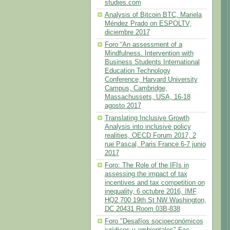
studies.com
Analysis of Bitcoin BTC, Mariela
Méndez Prado on ESPOLTV,
diciembre 2017
Foro “An assessment of a
Mindfulness. Intervention with
Business Students International
Education Technology
Conference, Harvard University
Campus, Cambridge,
Massachussets, USA, 16-18
agosto 2017
Translating Inclusive Growth
Analysis into inclusive policy
realities, OECD Forum 2017, 2
rue Pascal, Paris France 6-7 junio
2017
Foro: The Role of the IFIs in
assessing the impact of tax
incentives and tax competition on
inequality, 6 octubre 2016, IMF
HQ2 700 19th St NW Washington,
DC 20431 Room 03B-838
Foro "Desafíos socioeconómicos
jurídicos y ambientales" Fac.