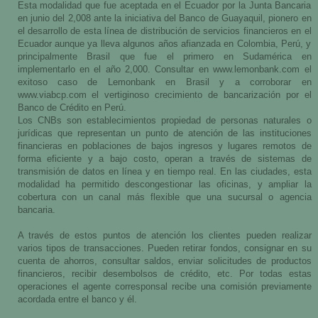
Esta modalidad que fue aceptada en el Ecuador por la Junta Bancaria
en junio del 2,008 ante la iniciativa del Banco de Guayaquil, pionero en
el desarrollo de esta línea de distribución de servicios financieros en el
Ecuador aunque ya lleva algunos años afianzada en Colombia, Perú, y
principalmente Brasil que fue el primero en Sudamérica en
implementarlo en el año 2,000. Consultar en www.lemonbank.com el
exitoso caso de Lemonbank en Brasil y a corroborar en
www.viabcp.com el vertiginoso crecimiento de bancarización por el
Banco de Crédito en Perú.
Los CNBs son establecimientos propiedad de personas naturales o
jurídicas que representan un punto de atención de las instituciones
financieras en poblaciones de bajos ingresos y lugares remotos de
forma eficiente y a bajo costo, operan a través de sistemas de
transmisión de datos en línea y en tiempo real. En las ciudades, esta
modalidad ha permitido descongestionar las oficinas, y ampliar la
cobertura con un canal más flexible que una sucursal o agencia
bancaria.
A través de estos puntos de atención los clientes pueden realizar
varios tipos de transacciones. Pueden retirar fondos, consignar en su
cuenta de ahorros, consultar saldos, enviar solicitudes de productos
financieros, recibir desembolsos de crédito, etc. Por todas estas
operaciones el agente corresponsal recibe una comisión previamente
acordada entre el banco y él.