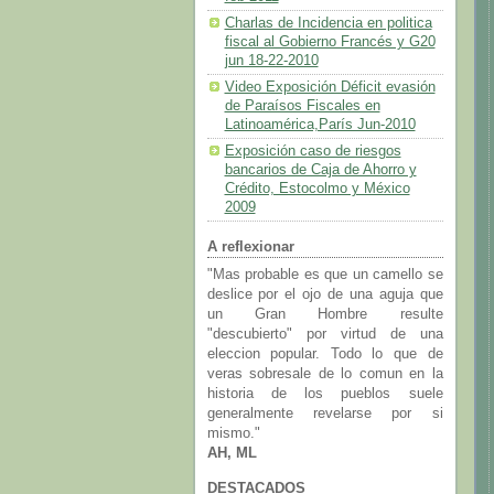
Charlas de Incidencia en politica
fiscal al Gobierno Francés y G20
jun 18-22-2010
Video Exposición Déficit evasión
de Paraísos Fiscales en
Latinoamérica,París Jun-2010
Exposición caso de riesgos
bancarios de Caja de Ahorro y
Crédito, Estocolmo y México
2009
A reflexionar
"Mas probable es que un camello se
deslice por el ojo de una aguja que
un Gran Hombre resulte
"descubierto" por virtud de una
eleccion popular. Todo lo que de
veras sobresale de lo comun en la
historia de los pueblos suele
generalmente revelarse por si
mismo."
AH, ML
DESTACADOS