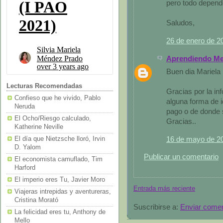
pero todo depend
Saludos,
26 de enero de 2
Aprendiendo Me
Buen dia Mariela
Lecturas Recomendadas
Gracias por la in
Confieso que he vivido, Pablo
alguna forma de i
Neruda
pago o de donde 
El Ocho/Riesgo calculado,
Gracias..
Katherine Neville
16 de mayo de 20
El día que Nietzsche lloró, Irvin
D. Yalom
Publicar un comentario
El economista camuflado, Tim
Harford
El imperio eres Tu, Javier Moro
Entrada más reciente
Viajeras intrepidas y aventureras,
Cristina Morató
Suscribirse a:
Enviar comen
La felicidad eres tu, Anthony de
Mello