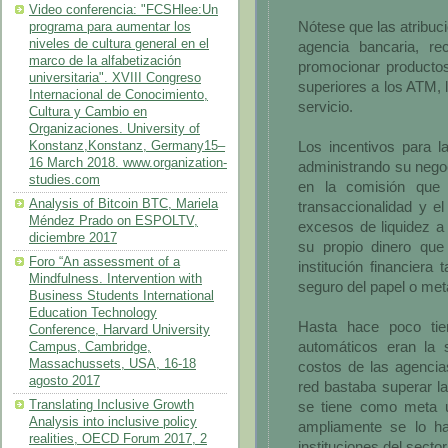
Video conferencia: "FCSHlee:Un
Nótese que las atribuc
programa para aumentar los
niveles de cultura general en el
agencia bancaria, r
marco de la alfabetización
promocionar productos 
universitaria". XVIII Congreso
superiores a los ATM, l
Internacional de Conocimiento,
servicio.
Cultura y Cambio en
Organizaciones. University of
Los incentivos para l
Konstanz,Konstanz, Germany15–
16 March 2018. www.organization-
administrando su nego
studies.com
en la comisión que 
Analysis of Bitcoin BTC, Mariela
transaccionalidad y el
Méndez Prado on ESPOLTV,
excesos de liquidez a
diciembre 2017
su propio dinero que 
Foro “An assessment of a
institución financiera
Mindfulness. Intervention with
seguro del papel o me
Business Students International
Education Technology
Hasta hace poco tie
Conference, Harvard University
automáticos eran la s
Campus, Cambridge,
Massachussets, USA, 16-18
costos de las agencia
agosto 2017
red bastaba superar la 
Translating Inclusive Growth
se tiene como meta 
Analysis into inclusive policy
ampliamente se lo ha
realities, OECD Forum 2017, 2
instituciones del sector