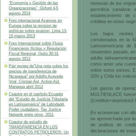
remesas de los migrant
“Economía y Gestión de las
Organizaciones”, Oxford 4-5
permitiría canaliza
agosto 2014
establecimiento de co
Foro internacional Avances en
créditos en estos seg
Europa sobre la revision de
políticas sobre evasion, Lima 13-
Los bajos niveles
15 marzo 2013
corroborados en la 4
Foro Internacional sobre Flujos
Latinoamericana de 
Financieros Ilícitos y Regulación
noviembre pasado, en 
Fiscal Regional, Quito 30-31
adulta latinoamerican
agosto 2012
como tener una cuenta
Pair review de"Una nota sobre los
sobre estos países, E
precios de transferencia de
33% y Chile los índice
Nicaragua" por Adolfo Acevedo
Vogl, Cristian Aid, Action Aid.
Managua abril 2012
Los gastos de operac
MULTIENLACE fueron d
Coautor en el capítulo Ecuador
del “Estudio de Justicia Tributaria
((créditos+depósitos)/ 
en Latinoamérica” de Latindadd,
Poder ciudadano, Tax Justice
En economías con alto
Network entre otros, 2011
no aprovechado por lo
Coautor de estudio de
de análisis de créd
TRANSPARENCIA EN LOS
declaraciones de impu
CONTRATOS PETROLEROS: Un