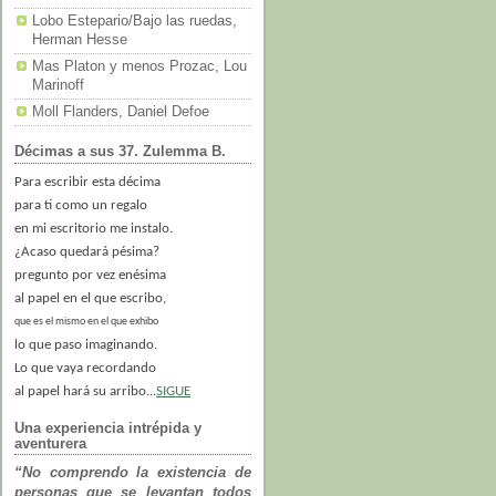
Lobo Estepario/Bajo las ruedas,
Herman Hesse
Mas Platon y menos Prozac, Lou
Marinoff
Moll Flanders, Daniel Defoe
Décimas a sus 37. Zulemma B.
Para escribir esta décima
para ti como un regalo
en mi escritorio me instalo.
¿Acaso quedará pésima?
pregunto por vez enésima
al papel en el que escribo,
que es el mismo en el que exhibo
lo que paso imaginando.
Lo que vaya recordando
al papel hará su arribo...
SIGUE
Una experiencia intrépida y
aventurera
“No comprendo la existencia de
personas que se levantan todos