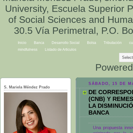
University, Escuela Superior P
of Social Sciences and Hum
30.5 Vía Perimetral, P.O. B
Inicio
Banca
Desarrollo Social
Bolsa
Tributación
cu
mindfulness
Listado de Articulos
Powered
SÁBADO, 15 DE M
S. Mariela Méndez Prado
DE CORRESPO
(CNB) Y REME
LA DISMINUCI
BANCA
Una propuesta inno