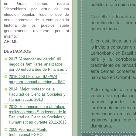
un Gran Hombre resulte
pueblo, etc. a quien re
"descubierto" por virtud de una
eleccion popular. Todo lo que de
Con ello se lograría 
veras sobresale de lo comun en la
permitiendo la form
historia de los pueblos suele
bancarizados.
generalmente revelarse por si
mismo."
Si en esta línea, aun 
AH, ML
lo invito a consultar 
DESTACADOS
Lemonbank en Brasil c
país y a corrobora
2017 "Aprender ayudando" 40
negocios familiares analizados
crecimiento de bancari
por 80 estudiantes de Finanzas 3.
esta demás comentar 
2016 CSO Fellows IMF/WB
han dado en Colombia.
program, annual meeting at IMF
Acto seguido a la i
2014: Mejor profesor de la
Facultad de Ciencias Sociales y
vendrá su regulación,
Humanísticas 2013
permite grandes lib
2013: Reconocimiento al trabajo
implementación seria r
realizado como Subdecano de la
mencionado en los úl
Facultad de Ciencias Sociales y
usuarios para que e
Humanísticas durante 2011-2013
disminuya.
2009 Premio al Mérito
Institucional ESPOL