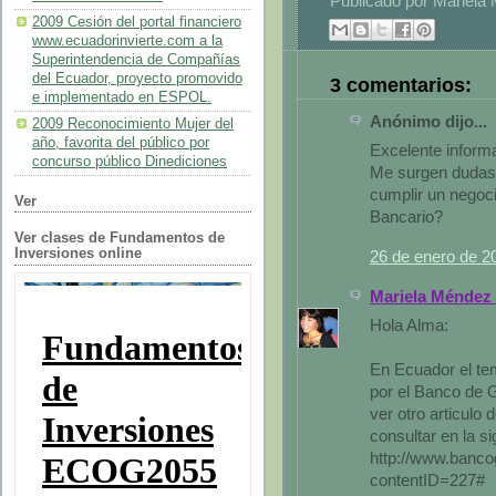
Publicado por
Mariela
2009 Cesión del portal financiero
www.ecuadorinvierte.com a la
Superintendencia de Compañías
del Ecuador, proyecto promovido
3 comentarios:
e implementado en ESPOL.
Anónimo dijo...
2009 Reconocimiento Mujer del
año, favorita del público por
Excelente inform
concurso público Dinediciones
Me surgen dudas,
cumplir un negoc
Ver
Bancario?
Ver clases de Fundamentos de
Inversiones online
26 de enero de 2
Mariela Méndez
Hola Alma:
En Ecuador el te
por el Banco de 
ver otro articulo
consultar en la si
http://www.banco
contentID=227#