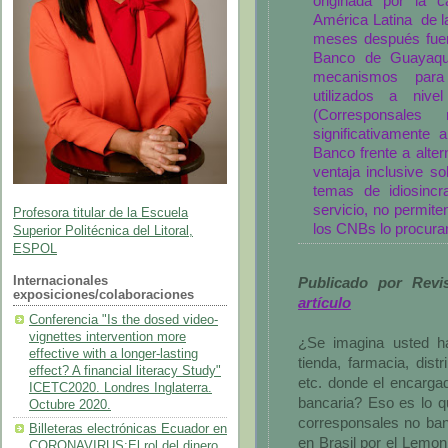
originada por la c
América Latina de l
meses después fuer
Banco de Guayaquil
mecanismos para 
utilizados a niv
(Corresponsales
significativamente 
Banco frente a alt
ventaja inclusive so
temas de idiosincr
servicio, no permite
Profesora titular de la Escuela
los CNBs lo procura
Superior Politécnica del Litoral,
ESPOL
Internacionales
Publicado por Rev
exposiciones/colaboraciones
artículo
Conferencia "Is the dosed video-
vignettes intervention more
¿Se imagina usted ha
effective with a longer-lasting
tienda, farmacia, dist
effect? A financial literacy Study"
etc. donde el encarga
ICETC2020. Londres Inglaterra.
bancaria? Eso es lo q
Octubre 2020.
corresponsales no ban
Billeteras electrónicas Ecuador en
en Brasil por el Lemon
CORONAVIRUS:El rol del dinero