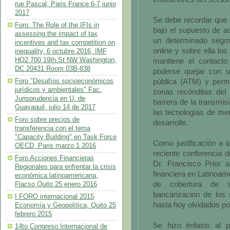
rue Pascal, Paris France 6-7 junio
2017
Se debe recordar que e
Foro: The Role of the IFIs in
bajo el supuesto de ac
assessing the impact of tax
un determinado segm
incentives and tax competition on
online y sobre ella lo
inequality, 6 octubre 2016, IMF
HQ2 700 19th St NW Washington,
mantiene el contacto 
DC 20431 Room 03B-838
poderse quejar con 
pública (ATM) y permi
Foro "Desafíos socioeconómicos
jurídicos y ambientales" Fac.
zonas recónditas del
Jurisprudencia en U. de
barrera de la transmis
Guayaquil, julio 14 de 2017
las tecnologías de men
Foro sobre precios de
desarrolle.
transferencia con el tema
"Capacity Building" en Task Force
Como justificación a l
OECD, Paris marzo 1 2016
reciente conferencia 
Foro Acciones Financieras
Dr. Francisco Prior a
Regionales para enfrentar la crisis
financiera en Latinoamé
económica latinoamericana,
de cobertura de se
Flacso,Quito 25 enero 2016
bancarizacion de los 
I FORO internacional 2015
hasta hoy olvidados por
Economía y Geopolítica, Quito 25
febrero 2015
Se hizo énfasis al p
14to Congreso Internacional de