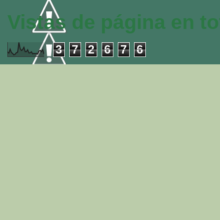
Vistas de página en to
3
7
2
6
7
6