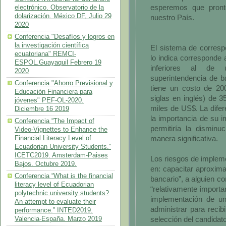
esperemos que pront
electrónico. Observatorio de la
dolarización. México DF, Julio 29
nuestro País.
2020
Conferencia "Desafíos y logros en
la investigación científica
El sistema de corres
ecuatoriana" REMCI-
lo indica corresponde 
ESPOL.Guayaquil Febrero 19
inferiores al de 
2020
superintendencia de b
Conferencia "Ahorro Previsional y
tiene un costo de 20
Educación Financiera para
siglas en inglés) de 
jóvenes" PEF-OL-2020.
miles de US$. La difere
Diciembre 16 2019
la importancia de su 
Conferencia “The Impact of
permitiría la disminu
Video-Vignettes to Enhance the
manera significativa.
Financial Literacy Level of
Ecuadorian University Students.”
ICETC2019. Amsterdam-Paises
Los riesgos de implem
Bajos. Octubre 2019.
en: capacitar aproxim
Conferencia “What is the financial
bancario”, a alguien c
literacy level of Ecuadorian
“relativamente importa
polytechnic university students?
implementación de u
An attempt to evaluate their
administrar para recibi
performance.” INTED2019.
selección del candidat
Valencia-España. Marzo 2019