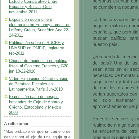
personas cuentan con 
Estudio Comparativo Entre
no cumplen la document
Ecuador y Bolivia, Oslo
noviembre 2011
La bancarizacion de
Exposición sobre dinero
electrónico en Emoney summit de
negocio exitosos como
Lafferty Group, Sudafrica Ago 22-
española, que permiti
24-2011
puedan calificar par
Publicación sobre el SUCRE y
nuestro país.
UNASUR en OMFIF, Inglaterra
feb-2011
¿Recuerda la mención 
Charlas de Incidencia en politica
del país? Una de las
fiscal al Gobierno Francés y G20
sean altos en el sect
jun 18-22-2010
necesidad de montar un
Video Exposición Déficit evasión
seguimiento y trato con
de Paraísos Fiscales en
de que los grandes b
Latinoamérica,París Jun-2010
serian superados con 
Exposición caso de riesgos
no solo aumentar 
bancarios de Caja de Ahorro y
aprovechamiento del po
Crédito, Estocolmo y México
2009
En estos sectores y po
A reflexionar
realmente amiga cuando 
se encuentra del otro
"Mas probable es que un camello se
mas aún si quien lo ati
deslice por el ojo de una aguja que