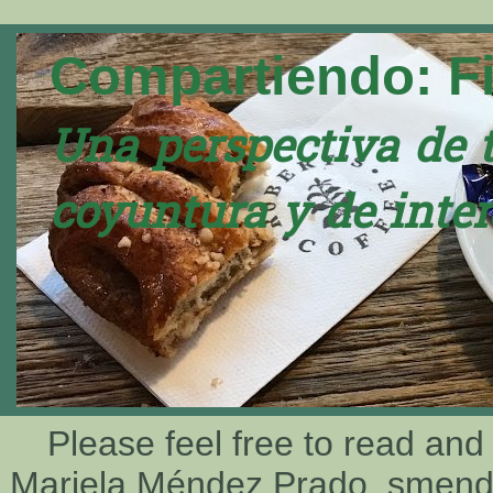
Compartiendo: F
Una perspectiva de 
coyuntura y de inter
Please feel free to read and
Mariela Méndez Prado, smen